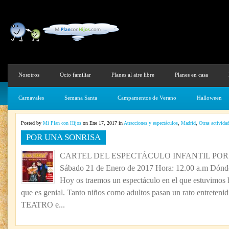
Nosotros
Ocio familiar
Planes al aire libre
Planes en casa
Carnavales
Semana Santa
Campamentos de Verano
Halloween
Posted by
Mi Plan con Hijos
on Ene 17, 2017 in
Atracciones y espectáculos
,
Madrid
,
Otras activida
POR UNA SONRISA
CARTEL DEL ESPECTÁCULO INFANTIL POR 
Sábado 21 de Enero de 2017 Hora: 12.00 a.m Dónde
Hoy os traemos un espectáculo en el que estuvimos 
que es genial. Tanto niños como adultos pasan un rato entreten
TEATRO e...