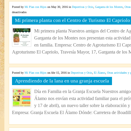
Posted by
Mi Plan con Hijos
on May 30, 2016 in
Deportivas y Ocio
,
Garganta de los Montes
,
Otras
en
desactivados
Mi
Mi primera planta con el Centro de Turismo El Capriolo
primera
planta
Mi primera planta Nuestros amigos del Centro de Ag
con
Garganta de los Montes nos presentan esta actividad
el
Centro
en familia. Empresa: Centro de Agroturismo El Cap
de
Agroturismo El Capriolo, Travesía Mayor, 17, Garganta de los M
Turismo
El
Capriolo
Posted by
Mi Plan con Hijos
on Abr 15, 2016 in
Deportivas y Ocio
,
El Álamo
,
Otras actividades y 
Aprendiendo de la lana en una granja escuela
Día en Familia en la Granja Escuela Nuestros amigos
Álamo nos envían esta actividad familiar para el pr
y 17 de abril), un nuevo taller sobre la elaboración y
Empresa: Granja Escuela El Álamo Dónde: Carretera de Boadilla