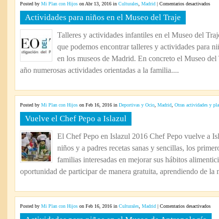
en
Posted by
Mi Plan con Hijos
on Abr 13, 2016 in
Culturales
,
Madrid
|
Comentarios desactivados
Acti
Actividades para niños en el Museo del Traje
para
niño
Talleres y actividades infantiles en el Museo del Tra
en
que podemos encontrar talleres y actividades para niñ
el
Mus
en los museos de Madrid. En concreto el Museo del Tr
del
año numerosas actividades orientadas a la familia....
Traj
Posted by
Mi Plan con Hijos
on Feb 16, 2016 in
Deportivas y Ocio
,
Madrid
,
Otras actividades y pl
Vuelve el Chef Pepo a Islazul
El Chef Pepo en Islazul 2016 Chef Pepo vuelve a Isl
niños y a padres recetas sanas y sencillas, los prim
familias interesadas en mejorar sus hábitos alimenti
oportunidad de participar de manera gratuita, aprendiendo de la 
en
Posted by
Mi Plan con Hijos
on Feb 16, 2016 in
Culturales
,
Madrid
|
Comentarios desactivados
Acti