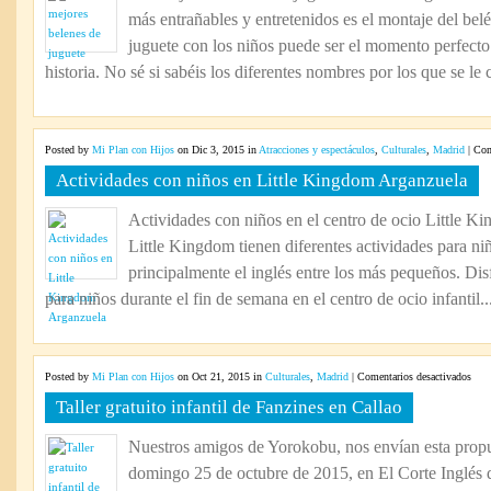
más entrañables y entretenidos es el montaje del bel
juguete con los niños puede ser el momento perfecto 
historia. No sé si sabéis los diferentes nombres por los que se le 
Posted by
Mi Plan con Hijos
on Dic 3, 2015 in
Atracciones y espectáculos
,
Culturales
,
Madrid
|
Com
Actividades con niños en Little Kingdom Arganzuela
Actividades con niños en el centro de ocio Little 
Little Kingdom tienen diferentes actividades para ni
principalmente el inglés entre los más pequeños. Disf
para niños durante el fin de semana en el centro de ocio infantil..
en
Posted by
Mi Plan con Hijos
on Oct 21, 2015 in
Culturales
,
Madrid
|
Comentarios desactivados
Talle
Taller gratuito infantil de Fanzines en Callao
grat
infan
Nuestros amigos de Yorokobu, nos envían esta propu
de
domingo 25 de octubre de 2015, en El Corte Inglés d
Fanz