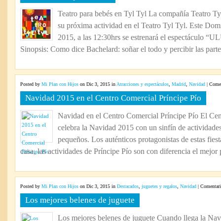
Teatro para bebés en Tyl Tyl La compañía Teatro Tyl
su próxima actividad en el Teatro Tyl Tyl. Este Dom
2015, a las 12:30hrs se estrenará el espectáculo “U
Sinopsis: Como dice Bachelard: soñar el todo y percibir las parte
Posted by
Mi Plan con Hijos
on Dic 3, 2015 in
Atracciones y espectáculos
,
Madrid
,
Navidad
|
Comen
Navidad 2015 en el Centro Comercial Príncipe Pío
Navidad en el Centro Comercial Príncipe Pío El Cen
celebra la Navidad 2015 con un sinfín de actividades
pequeños. Los auténticos protagonistas de estas fies
casa, las actividades de Príncipe Pío son con diferencia el mejor 
Posted by
Mi Plan con Hijos
on Dic 3, 2015 in
Destacados
,
juguetes y regalos
,
Navidad
|
Comentari
Los mejores belenes de juguete
Los mejores belenes de juguete Cuando llega la Na