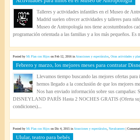
Actividades para niños en el Museo de Antropología
para
niño
Talleres y actividades infantiles en el Museo de An
en
Madrid suelen ofrecer actividades y talleres para niño
el
Mus
Museo de Antropología nos tiene acostumbrados cada
de
programación orientada a las familias y a los más pequeños. Es n
Antr
Posted by
Mi Plan con Hijos
on Feb 12, 2016 in
Atracciones y espectáculos
,
Otras actividades y pla
Febrero y marzo, los mejores meses para contratar Disn
Llevamos tiempo buscando las mejores ofertas para 
hemos llegado a la conclusión de que los mejores me
Nos han enviado información sobre sus campa
DISNEYLAND PARÍS Hasta 2 NOCHES GRATIS (Oferta sujeta
condiciones)...
Posted by
Mi Plan con Hijos
on Dic 4, 2015 in
Atracciones y espectáculos
,
Navalcarnero
|
Comentari
Ulular, teatro para bebés