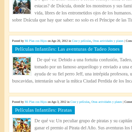
Transylv
estacas? de Drácula, donde los monstruos y sus fami
vida, libres de los entrometidos ojos de los humanos
sobre Drácula que hay que saber: no solo es el Príncipe de las Tin
Posted by
Mi Plan con Hijos
on Ago 20, 2012 in
Cine y películas
,
Otras actividades y planes
|
Come
Películas Infantiles: Las aventuras de Tadeo Jones
De qué va: Debido a una fortuita confusión, Tadeo, 
tomado por un famoso arqueólogo y enviado a una e
ayuda de su fiel perro Jeff, una intrépida profesora,
buscavidas, intentarán salvar la mítica Ciudad Perdida de los Inc
Posted by
Mi Plan con Hijos
on Ago 3, 2012 in
Cine y películas
,
Otras actividades y planes
|
Coment
Películas Infantiles: Piratas
De qué va: Un peculiar grupo de piratas y su capitá
ganar el premio al Pirata del Año. Sus aventuras los l