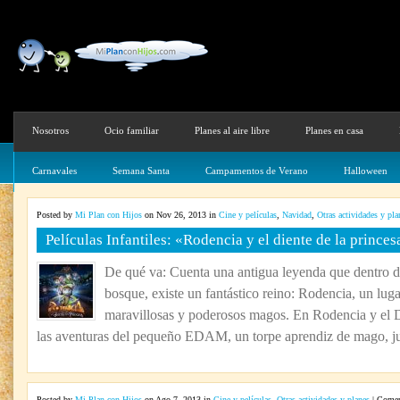
Nosotros
Ocio familiar
Planes al aire libre
Planes en casa
Carnavales
Semana Santa
Campamentos de Verano
Halloween
Posted by
Mi Plan con Hijos
on Nov 26, 2013 in
Cine y películas
,
Navidad
,
Otras actividades y pla
Películas Infantiles: «Rodencia y el diente de la princes
De qué va: Cuenta una antigua leyenda que dentro d
bosque, existe un fantástico reino: Rodencia, un luga
maravillosas y poderosos magos. En Rodencia y el Di
las aventuras del pequeño EDAM, un torpe aprendiz de mago, junt
Posted by
Mi Plan con Hijos
on Ago 7, 2013 in
Cine y películas
,
Otras actividades y planes
|
Coment