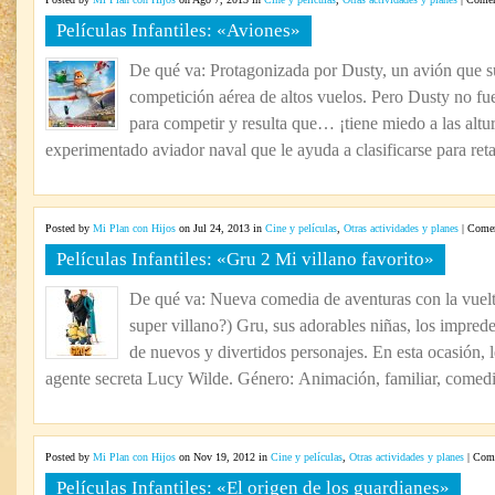
Películas Infantiles: «Aviones»
De qué va: Protagonizada por Dusty, un avión que s
competición aérea de altos vuelos. Pero Dusty no fu
para competir y resulta que… ¡tiene miedo a las altur
experimentado aviador naval que le ayuda a clasificarse para retar
Posted by
Mi Plan con Hijos
on Jul 24, 2013 in
Cine y películas
,
Otras actividades y planes
|
Comen
Películas Infantiles: «Gru 2 Mi villano favorito»
De qué va: Nueva comedia de aventuras con la vuelta
super villano?) Gru, sus adorables niñas, los impre
de nuevos y divertidos personajes. En esta ocasión, 
agente secreta Lucy Wilde. Género: Animación, familiar, comedi
Posted by
Mi Plan con Hijos
on Nov 19, 2012 in
Cine y películas
,
Otras actividades y planes
|
Come
Películas Infantiles: «El origen de los guardianes»