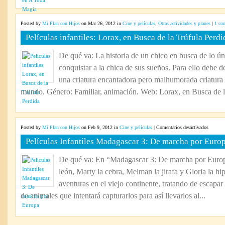
Posted by
Mi Plan con Hijos
on Mar 26, 2012 in
Cine y películas
,
Otras actividades y planes
|
1 co
Películas infantiles: Lorax, en Busca de la Trúfula Perdi
De qué va: La historia de un chico en busca de lo ú
conquistar a la chica de sus sueños. Para ello debe de
una criatura encantadora pero malhumorada criatura 
mundo. Género: Familiar, animación. Web: Lorax, en Busca de la
en
Posted by
Mi Plan con Hijos
on Feb 9, 2012 in
Cine y películas
|
Comentarios desactivados
Película
Películas Infantiles Madagascar 3: De marcha por Euro
Infantile
Madagas
De qué va: En “Madagascar 3: De marcha por Europ
3:
león, Marty la cebra, Melman la jirafa y Gloria la h
De
marcha
aventuras en el viejo continente, tratando de escapar
por
de animales que intentará capturarlos para así llevarlos al...
Europa