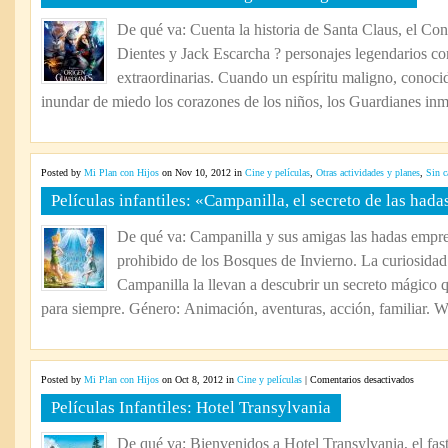
De qué va: Cuenta la historia de Santa Claus, el Con
Dientes y Jack Escarcha ? personajes legendarios c
extraordinarias. Cuando un espíritu maligno, conoc
inundar de miedo los corazones de los niños, los Guardianes inmo
Posted by
Mi Plan con Hijos
on Nov 10, 2012 in
Cine y películas
,
Otras actividades y planes
,
Sin c
Películas infantiles: «Campanilla, el secreto de las hada
De qué va: Campanilla y sus amigas las hadas empr
prohibido de los Bosques de Invierno. La curiosidad
Campanilla la llevan a descubrir un secreto mágico 
para siempre. Género: Animación, aventuras, acción, familiar. W
en
Posted by
Mi Plan con Hijos
on Oct 8, 2012 in
Cine y películas
|
Comentarios desactivados
Película
Películas Infantiles: Hotel Transylvania
Infantile
Hotel
De qué va: Bienvenidos a Hotel Transylvania, el fast