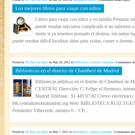
Los
Los mejores libros para viajar con niños
mejo
libr
Libros para viajar con niños y en familia Preparar un
para
puede resultar una tarea complicada si no sabemos a
viaja
con
modo si ya tenemos pensado el destino, encontrar lug
niño
puede resultar difícil localizar sitios para visitar, comer o dormir..
Posted by
Mi Plan con Hijos
on May 10, 2012 in
Bibliotecas y Centros Culturales
|
Comentarios de
Bibliotecas en el distrito de Chamberí de Madrid
Bibliotecas públicas en el distrito de Chamberí 
CENTRAL Dirección: C/ Felipe el Hermoso, númer
Madrid Teléfono: 91 445 97 82 Correo electrónico:
bib.central(arroba)madrid.org Web: BIBLIOTECA RUIZ EGEA
Fernández Villaverde, número 6 – CP...
Posted by
Mi Plan con Hijos
on May 7, 2012 in
Bibliotecas y Centros Culturales
|
Comentarios des