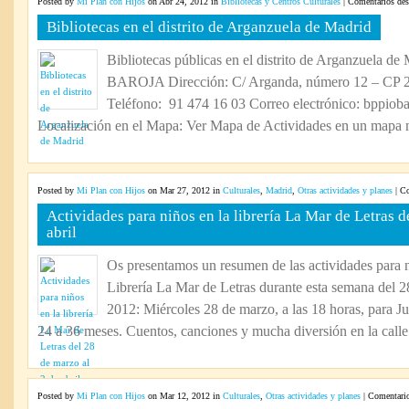
Posted by
Mi Plan con Hijos
on Abr 24, 2012 in
Bibliotecas y Centros Culturales
|
Comentarios des
Bibliotecas en el distrito de Arganzuela de Madrid
Bibliotecas públicas en el distrito de Arganzuel
BAROJA Dirección: C/ Arganda, número 12 – CP 2
Teléfono: 91 474 16 03 Correo electrónico: bppioba
Localización en el Mapa: Ver Mapa de Actividades en un mapa m
Posted by
Mi Plan con Hijos
on Mar 27, 2012 in
Culturales
,
Madrid
,
Otras actividades y planes
|
Co
Actividades para niños en la librería La Mar de Letras d
abril
Os presentamos un resumen de las actividades para 
Librería La Mar de Letras durante esta semana del 28
2012: Miércoles 28 de marzo, a las 18 horas, para J
24 a 36 meses. Cuentos, canciones y mucha diversión en la calle
Posted by
Mi Plan con Hijos
on Mar 12, 2012 in
Culturales
,
Otras actividades y planes
|
Comentario