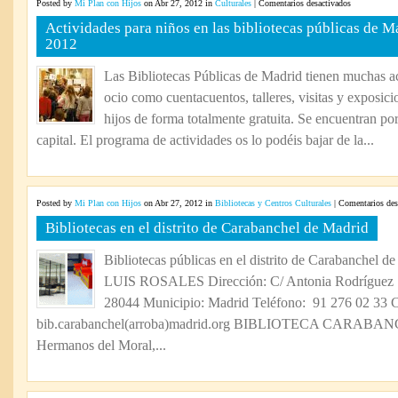
en
Posted by
Mi Plan con Hijos
on Abr 27, 2012 in
Culturales
|
Comentarios desactivados
Actividades
Actividades para niños en las bibliotecas públicas de 
para
2012
niños
en
Las Bibliotecas Públicas de Madrid tienen muchas ac
las
ocio como cuentacuentos, talleres, visitas y exposici
bibliotecas
públicas
hijos de forma totalmente gratuita. Se encuentran por
de
capital. El programa de actividades os lo podéis bajar de la...
Madrid
en
mayo
y
Posted by
Mi Plan con Hijos
on Abr 27, 2012 in
Bibliotecas y Centros Culturales
|
Comentarios des
junio
Bibliotecas en el distrito de Carabanchel de Madrid
2012
Bibliotecas públicas en el distrito de Carabanche
LUIS ROSALES Dirección: C/ Antonia Rodríguez S
28044 Municipio: Madrid Teléfono: 91 276 02 33 Co
bib.carabanchel(arroba)madrid.org BIBLIOTECA CARABANC
Hermanos del Moral,...