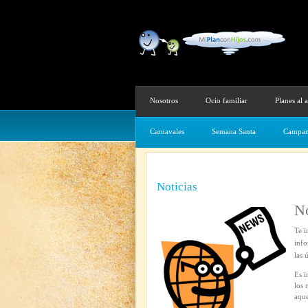
Nosotros
Ocio familiar
Planes al a
Carnavales
Semana Santa
Campam
Noticias
No
Te i
info
las 
Es i
los 
aque