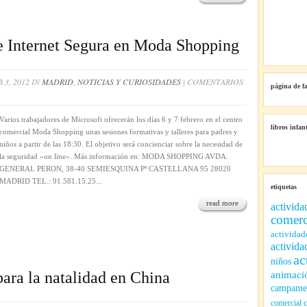
e Internet Segura en Moda Shopping
 3, 2012 IN
MADRID
,
NOTICIAS Y CURIOSIDADES
|
COMENTARIOS
página de f
Varios trabajadores de Microsoft ofrecerán los días 6 y 7 febrero en el centro
libros infant
comercial Moda Shopping unas sesiones formativas y talleres para padres y
niños a partir de las 18:30. El objetivo será concienciar sobre la necesidad de
la seguridad «on line». Más información en: MODA SHOPPING AVDA.
GENERAL PERON, 38-40 SEMIESQUINA Pº CASTELLANA 95 28020
MADRID TEL.: 91.581.15.25...
etiquetas
read more
activida
comerc
actividad
activida
ac
niños
para la natalidad en China
animaci
campamen
comercial