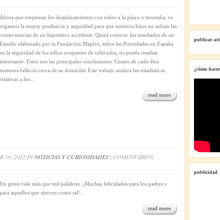
Ahora que empiezan los desplazamientos con niños a la playa o montaña, os
rogamos la mayor prudencia y seguridad para que nuestros hijos no sufran las
consecuencias de un hipotético accidente. Quizá conocer los resultados de un
publicar ac
Estudio elaborado por la Fundación Mapfre, sobre las Prioridades en España
en la seguridad de los niños ocupantes de vehículos, os pueda resultar
interesante. Estos son las principales conclusiones: Cuatro de cada diez
¿cómo hacer
menores falleció cerca de su domicilio Este trabajo analiza las estadísticas
relativas a los...
read more
 19, 2012 IN
NOTICIAS Y CURIOSIDADES
|
COMENTARIOS
publicidad
Un gesto vale más que mil palabras. ¡Muchas felicidades para los padres y
para aquellos que ejercen como tal!...
read more