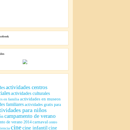
acebook
iles
actividades centros
des
iales
actividades culturales
actividades en museos
es en familia
des familiares
actividades gratis para
tividades para niños
campamento de verano
ón
to de verano 2014
carnaval
centro
cine
cine infantil
cine
ciencia