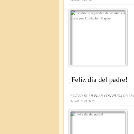
ESTUDIO
DE
SEGURIDAD
DE
LOS
NIÑOS
EN
VIAJES
POR
FUNDACIÓN
MAPFRE
¡Feliz día del padre!
POSTED BY
MI PLAN CON HIJOS
ON MAR
EN
DESACTIVADOS
¡FELIZ
DÍA
DEL
PADRE!