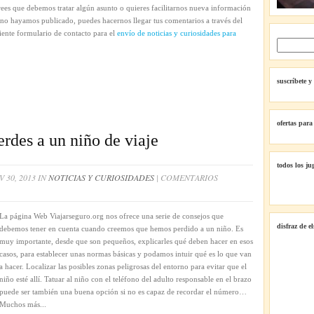
rees que debemos tratar algún asunto o quieres facilitarnos nueva información
no hayamos publicado, puedes hacernos llegar tus comentarios a través del
iente formulario de contacto para el
envío de noticias y curiosidades para
suscríbete y
ofertas para
rdes a un niño de viaje
todos los ju
 30, 2013 IN
NOTICIAS Y CURIOSIDADES
|
COMENTARIOS
La página Web Viajarseguro.org nos ofrece una serie de consejos que
disfraz de e
debemos tener en cuenta cuando creemos que hemos perdido a un niño. Es
muy importante, desde que son pequeños, explicarles qué deben hacer en esos
casos, para establecer unas normas básicas y podamos intuir qué es lo que van
a hacer. Localizar las posibles zonas peligrosas del entorno para evitar que el
niño esté allí. Tatuar al niño con el teléfono del adulto responsable en el brazo
puede ser también una buena opción si no es capaz de recordar el número…
Muchos más...