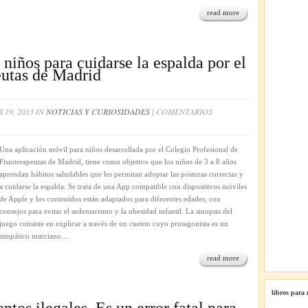
read more
niños para cuidarse la espalda por el
eutas de Madrid
 19, 2013 IN
NOTICIAS Y CURIOSIDADES
|
COMENTARIOS
Una aplicación móvil para niños desarrollada por el Colegio Profesional de
Fisioterapeutas de Madrid, tiene como objetivo que los niños de 3 a 8 años
aprendan hábitos saludables que les permitan adoptar las posturas correctas y
a cuidarse la espalda. Se trata de una App compatible con dispositivos móviles
de Apple y los contenidos están adaptados para diferentes edades, con
consejos para evitar el sedentarismo y la obesidad infantil. La sinopsis del
juego consiste en explicar a través de un cuento cuyo protagonista es un
simpático marciano...
read more
libros para