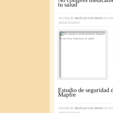
No compres medicament
MADRID
tu salud
POSTED BY
MI PLAN CON HIJOS
ON DIC
EN
DESACTIVADOS
NO
COMPRES
MEDICAMENTOS
ILEGALES.
ES
UN
ERROR
FATAL
PARA
TU
SALUD
Estudio de seguridad d
Mapfre
POSTED BY
MI PLAN CON HIJOS
ON JUL
EN
DESACTIVADOS