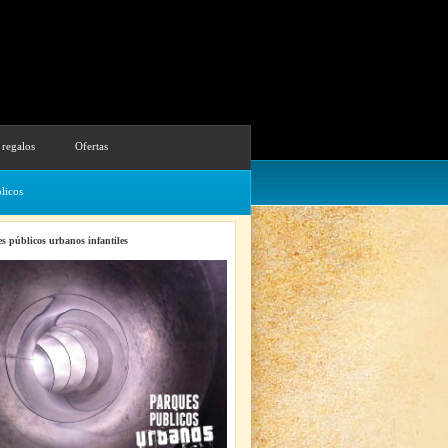
 regalos
Ofertas
licos
s públicos urbanos infantiles