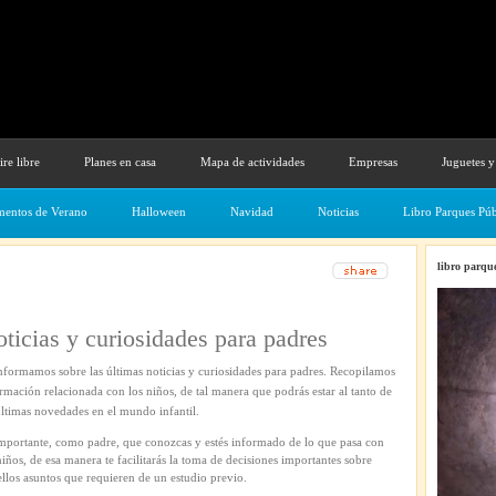
ire libre
Planes en casa
Mapa de actividades
Empresas
Juguetes y
entos de Verano
Halloween
Navidad
Noticias
Libro Parques Púb
libro parque
ticias y curiosidades para padres
nformamos sobre las últimas noticias y curiosidades para padres. Recopilamos
rmación relacionada con los niños, de tal manera que podrás estar al tanto de
últimas novedades en el mundo infantil.
mportante, como padre, que conozcas y estés informado de lo que pasa con
niños, de esa manera te facilitarás la toma de decisiones importantes sobre
llos asuntos que requieren de un estudio previo.