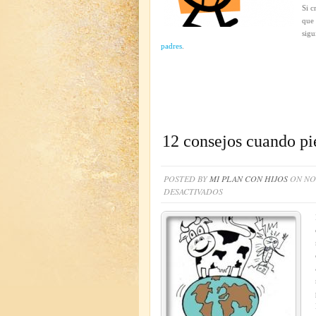
Si c
que 
sigu
padres
.
12 consejos cuando pie
POSTED BY
MI PLAN CON HIJOS
ON NOV
EN
DESACTIVADOS
12
CONSEJOS
CUANDO
PIERDES
A
UN
NIÑO
DE
VIAJE