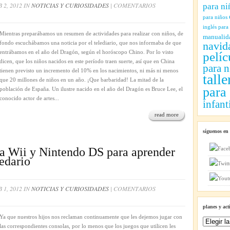
 2, 2012 IN
NOTICIAS Y CURIOSIDADES
|
COMENTARIOS
para ni
para niños
inglés para
Mientras preparábamos un resumen de actividades para realizar con niños, de
manualid
fondo escuchábamos una noticia por el telediario, que nos informaba de que
navid
entrábamos en el año del Dragón, según el horóscopo Chino. Por lo visto
pelíc
dicen, que los niños nacidos en este período traen suerte, así que en China
para n
tienen previsto un incremento del 10% en los nacimientos, ni más ni menos
talle
que 20 millones de niños en un año. ¡Que barbaridad! La mitad de la
para
población de España. Un ilustre nacido en el año del Dragón es Bruce Lee, el
conocido actor de artes...
infant
read more
síguenos en
la Wii y Nintendo DS para aprender
edario
 1, 2012 IN
NOTICIAS Y CURIOSIDADES
|
COMENTARIOS
planes y act
Ya que nuestros hijos nos reclaman continuamente que les dejemos jugar con
Planes
las correspondientes consolas, por lo menos que los juegos que utilicen les