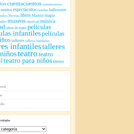
cuentacuentos
ños
cuentacuentos
espectáculos
cuentos
halloween
familiar
libros
magia
Madrid
 niños
librerías
museos
música
ades
musical
ad
películas
obras de teatro
ulas infantiles
películas
iños
talleres
talleres familiares
res infantiles
talleres
teatro
 niños
teatro
teatro para niños
il
títeres
ividades