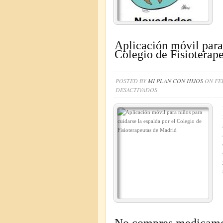
Aplicación móvil para 
Colegio de Fisioterap
POSTED BY
MI PLAN CON HIJOS
ON FEB
EN
DESACTIVADOS
APLICACIÓN
MÓVIL
PARA
NIÑOS
PARA
CUIDARSE
LA
ESPALDA
POR
EL
COLEGIO
DE
FISIOTERAPEUTAS
DE