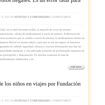
os ilegales. Es un error fatal para
 9, 2012 IN
NOTICIAS Y CURIOSIDADES
|
COMENTARIOS
Cada vez es más frecuente recibir, la mayoría de veces sin nuestra
autorización, ofertas de medicamentos a través de internet. A diferencia de
otros productos que se venden a través de internet, lo medicamentos tienen un
impacto directo en nuestra salud y para que su uso sea seguro se requieren
garantías de calidad, seguridad, eficacia y correcta información que dan las
autoridades sanitarias, y una adecuada actuación de profesionales sanitarios en
su prescripción y dispensación. En muchas ocasiones se trata de
medicamentos falsificados o de...
read more
e los niños en viajes por Fundación
 6, 2012 IN
NOTICIAS Y CURIOSIDADES
|
COMENTARIOS