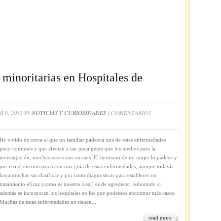
minoritarias en Hospitales de
 6, 2012 IN
NOTICIAS Y CURIOSIDADES
|
COMENTARIOS
He vivido de cerca el que un familiar padezca una de estas enfermedades
poco comunes y que afectan a tan poca gente que los medios para la
investigación, muchas veces son escasos. El hermano de mi mujer lo padece y
por eso el encontrarnos con una guía de estas enfermedades, aunque todavía
haya muchas sin clasificar y por tanto diagnosticar para establecer un
tratamiento eficaz (como es nuestro caso) es de agredecer, sobretodo si
además se incorporan los hospitales en los que podemos encontrar más casos.
Muchas de estas enfermedades no tienen...
read more