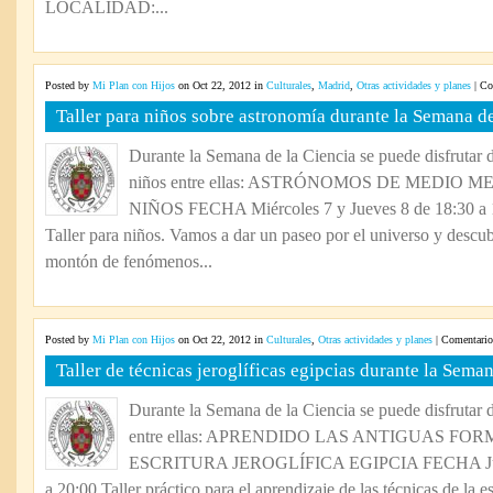
LOCALIDAD:...
Posted by
Mi Plan con Hijos
on Oct 22, 2012 in
Culturales
,
Madrid
,
Otras actividades y planes
|
Co
Taller para niños sobre astronomía durante la Semana de
Durante la Semana de la Ciencia se puede disfrutar d
niños entre ellas: ASTRÓNOMOS DE MEDIO 
NIÑOS FECHA Miércoles 7 y Jueves 8 de 18:30 a 1
Taller para niños. Vamos a dar un paseo por el universo y descu
montón de fenómenos...
Posted by
Mi Plan con Hijos
on Oct 22, 2012 in
Culturales
,
Otras actividades y planes
|
Comentario
Taller de técnicas jeroglíficas egipcias durante la Sema
Durante la Semana de la Ciencia se puede disfrutar d
entre ellas: APRENDIDO LAS ANTIGUAS FOR
ESCRITURA JEROGLÍFICA EGIPCIA FECHA Jueve
a 20:00 Taller práctico para el aprendizaje de las técnicas de la es