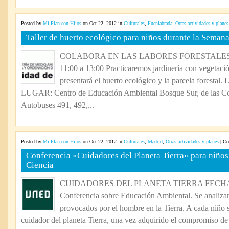
Posted by
Mi Plan con Hijos
on Oct 22, 2012 in
Culturales
,
Fuenlabrada
,
Otras actividades y planes
Taller de huerto ecológico para niños durante la Semana
COLABORA EN LAS LABORES FORESTALES F
11:00 a 13:00 Practicaremos jardinería con vegetaci
presentará el huerto ecológico y la parcela fores
LUGAR: Centro de Educación Ambiental Bosque Sur, de las Com
Autobuses 491, 492,...
Posted by
Mi Plan con Hijos
on Oct 22, 2012 in
Culturales
,
Madrid
,
Otras actividades y planes
|
Co
Conferencia «Cuidadores del Planeta Tierra» para niños
Ciencia
CUIDADORES DEL PLANETA TIERRA FECHA Juev
Conferencia sobre Educación Ambiental. Se analizan
provocados por el hombre en la Tierra. A cada niño s
cuidador del planeta Tierra, una vez adquirido el compromiso de 