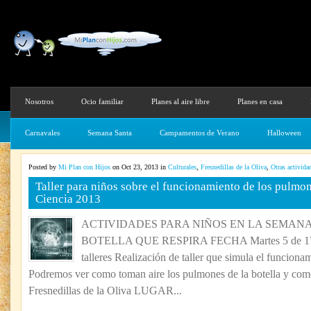
Nosotros
Ocio familiar
Planes al aire libre
Planes en casa
Carnavales
Semana Santa
Campamentos de Verano
Halloween
Posted by
Mi Plan con Hijos
on Oct 23, 2013 in
Culturales
,
Fresnedillas de la Oliva
,
Otras activida
Taller para niños sobre el funcionamiento de los pulmo
Ciencia 2013
ACTIVIDADES PARA NIÑOS EN LA SEMANA 
BOTELLA QUE RESPIRA FECHA Martes 5 de 17:3
talleres Realización de taller que simula el funcion
Podremos ver como toman aire los pulmones de la botella y 
Fresnedillas de la Oliva LUGAR...