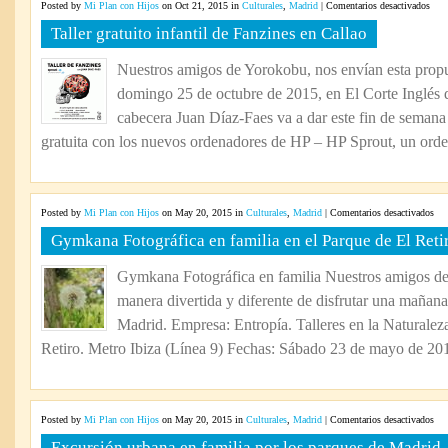
en
Posted by
Mi Plan con Hijos
on Oct 21, 2015 in
Culturales
,
Madrid
|
Comentarios desactivados
Talle
Taller gratuito infantil de Fanzines en Callao
grat
infan
Nuestros amigos de Yorokobu, nos envían esta propu
de
domingo 25 de octubre de 2015, en El Corte Inglés d
Fanz
en
cabecera Juan Díaz-Faes va a dar este fin de semana
Call
gratuita con los nuevos ordenadores de HP – HP Sprout, un orde
en
Posted by
Mi Plan con Hijos
on May 20, 2015 in
Culturales
,
Madrid
|
Comentarios desactivados
Gy
Gymkana Fotográfica en familia en el Parque de El Reti
Fot
en
Gymkana Fotográfica en familia Nuestros amigos de
fam
manera divertida y diferente de disfrutar una mañana
en
el
Madrid. Empresa: Entropía. Talleres en la Naturale
Par
Retiro. Metro Ibiza (Línea 9) Fechas: Sábado 23 de mayo de 201
de
El
Ret
en
Posted by
Mi Plan con Hijos
on May 20, 2015 in
Culturales
,
Madrid
|
Comentarios desactivados
Exc
Excursión urbana en familia por los parques de Madrid