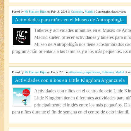
en
Posted by
Mi Plan con Hijos
on Feb 16, 2016 in
Culturales
,
Madrid
|
Comentarios desactivados
Acti
Actividades para niños en el Museo de Antropología
para
niño
Talleres y actividades infantiles en el Museo de An
en
Madrid suelen ofrecer actividades y talleres para niño
el
Mus
Museo de Antropología nos tiene acostumbrados cada
de
programación orientada a las familias y a los más pequeños. Es n
Antr
Posted by
Mi Plan con Hijos
on Dic 3, 2015 in
Atracciones y espectáculos
,
Culturales
,
Madrid
|
Com
Actividades con niños en Little Kingdom Arganzuela
Actividades con niños en el centro de ocio Little 
Little Kingdom tienen diferentes actividades para ni
principalmente el inglés entre los más pequeños. Disf
para niños durante el fin de semana en el centro de ocio infantil..