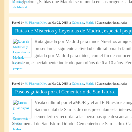
Descripción: ¿Sabías que Madrid se remonta en sus orígenes a la
Mad
en
Posted by
Mi Plan con Hijos
on Mar 22, 2015 in
Culturales
,
Madrid
|
Comentarios desactivados
Rut
Rutas de Misterios y Leyendas de Madrid, especial peq
de
Mist
Ruta guiada por Madrid para niños Nuestros amigos
y
presentan la siguiente actividad cultural para la famil
Ley
de
guiada por Madrid para niños, con el fin de conocer 
Mad
le rodean, especialmente indicado para niños de 6 a 10 años. Fec
espe
peq
en
Posted by
Mi Plan con Hijos
on Mar 21, 2015 in
Culturales
,
Madrid
|
Comentarios desactivados
Pas
Paseos guiados por el Cementerio de San Isidro.
gui
por
Visita cultural por el aMOR y el arTE Nuestros ami
el
Sacramental de San Isidro nos presentan esta intere
Cem
de
cementerio y recordar a las personas que descansan 
San
Sacramental de San Isidro Dónde: Cementerio de San Isidro. Call
Isid