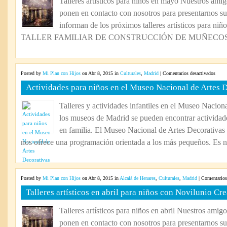
Talleres artísticos para niños en mayo Nuestros amig
ponen en contacto con nosotros para presentarnos su 
informan de los próximos talleres artísticos para niñ
TALLER FAMILIAR DE CONSTRUCCIÓN DE MUÑECOS: V
en
Posted by
Mi Plan con Hijos
on Abr 8, 2015 in
Culturales
,
Madrid
|
Comentarios desactivados
Activ
Actividades para niños en el Museo Nacional de Artes 
para
niños
Talleres y actividades infantiles en el Museo Nacion
en
los museos de Madrid se pueden encontrar actividade
el
Muse
en familia. El Museo Nacional de Artes Decorativas 
Nacio
nos ofrece una programación orientada a los más pequeños. Es nu
de
Artes
Decor
Posted by
Mi Plan con Hijos
on Abr 8, 2015 in
Alcalá de Henares
,
Culturales
,
Madrid
|
Comentarios
Talleres artísticos en abril para niños con Novilunio Cre
Talleres artísticos para niños en abril Nuestros amig
ponen en contacto con nosotros para presentarnos su 