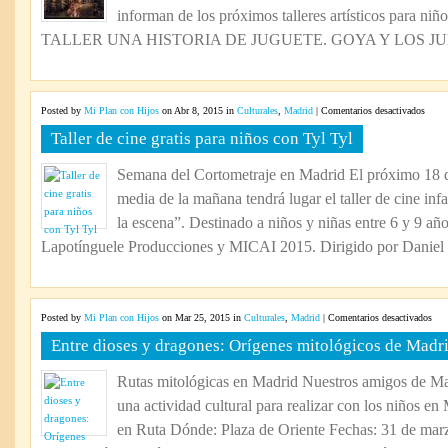
informan de los próximos talleres artísticos para niño
TALLER UNA HISTORIA DE JUGUETE. GOYA Y LOS JUEG
en
Posted by
Mi Plan con Hijos
on Abr 8, 2015 in
Culturales
,
Madrid
|
Comentarios desactivados
Taller
Taller de cine gratis para niños con Tyl Tyl
de
cine
Semana del Cortometraje en Madrid El próximo 18 d
gratis
media de la mañana tendrá lugar el taller de cine infa
para
niños
la escena”. Destinado a niños y niñas entre 6 y 9 añ
con
Lapotínguele Producciones y MICAI 2015. Dirigido por Daniel 
Tyl
Tyl
en
Posted by
Mi Plan con Hijos
on Mar 25, 2015 in
Culturales
,
Madrid
|
Comentarios desactivados
Entr
Entre dioses y dragones: Orígenes mitológicos de Madr
dios
y
Rutas mitológicas en Madrid Nuestros amigos de Ma
drag
una actividad cultural para realizar con los niños e
Orí
mit
en Ruta Dónde: Plaza de Oriente Fechas: 31 de marz
de