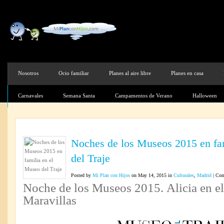
Nosotros
Ocio familiar
Planes al aire libre
Planes en casa
Carnavales
Semana Santa
Campamentos de Verano
Halloween
Noches de los Museos 2015 en fa
del Traje
Posted by
Mi Plan con Hijos
on May 14, 2015 in
Culturales
,
Madrid
|
Com
Noche de los Museos 2015. Alicia en el 
Maravillas