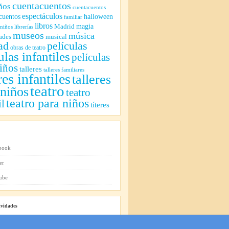
cuentacuentos
ños
cuentacuentos
espectáculos
cuentos
halloween
familiar
libros
magia
Madrid
 niños
librerías
museos
música
ades
musical
ad
películas
obras de teatro
ulas infantiles
películas
iños
talleres
talleres familiares
res infantiles
talleres
teatro
 niños
teatro
teatro para niños
il
títeres
ividades