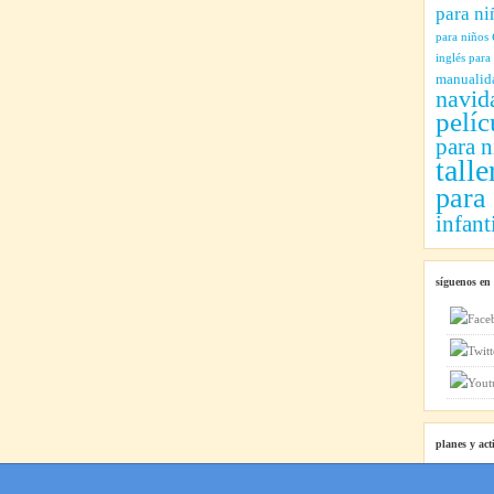
para ni
para niños
inglés para
manualid
navid
pelíc
para n
talle
para
infant
síguenos en
planes y act
Planes