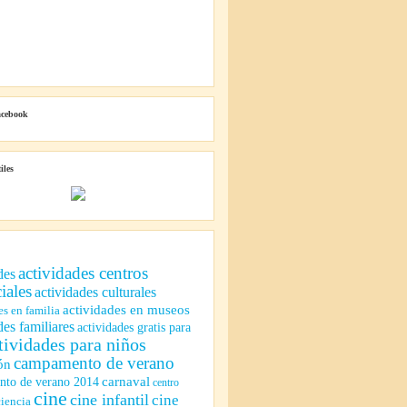
acebook
iles
actividades centros
des
iales
actividades culturales
actividades en museos
es en familia
des familiares
actividades gratis para
tividades para niños
campamento de verano
ón
to de verano 2014
carnaval
centro
cine
cine infantil
cine
ciencia