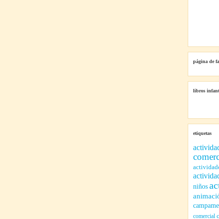
página de f
libros infant
etiquetas
activida
comerc
actividad
activida
ac
niños
animaci
campamen
comercial