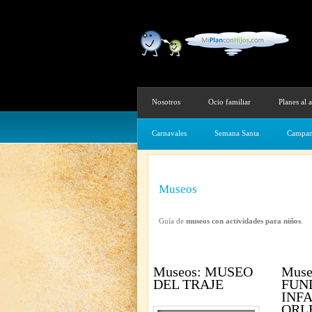
Nosotros
Ocio familiar
Planes al a
Carnavales
Semana Santa
Campam
Museos
Guía de
museos con actividades para niños
.
Museos: MUSEO
Muse
DEL TRAJE
FUN
INF
ORL