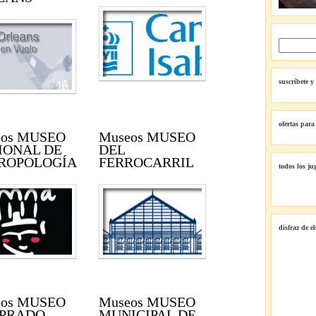
suscríbete y
ofertas para
eos MUSEO
Museos MUSEO
IONAL DE
DEL
ROPOLOGÍA
FERROCARRIL
todos los ju
disfraz de e
eos MUSEO
Museos MUSEO
 PRADO
MUNICIPAL DE