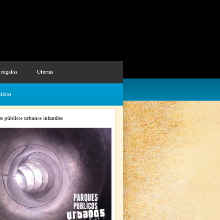
 regalos
Ofertas
licos
s públicos urbanos infantiles