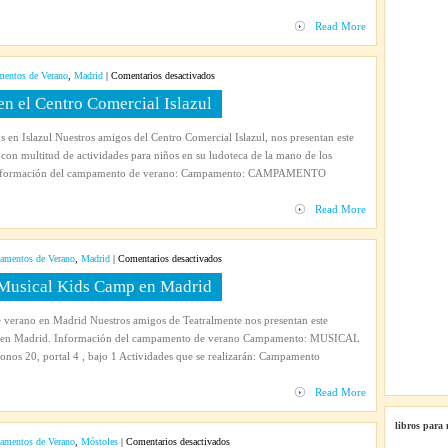
Teatro
Read More
en
entos de Verano
,
Madrid
|
Comentarios desactivados
Campamento
 el Centro Comercial Islazul
de
Verano
s en Islazul Nuestros amigos del Centro Comercial Islazul, nos presentan este
2014
on multitud de actividades para niños en su ludoteca de la mano de los
en
. Información del campamento de verano: Campamento: CAMPAMENTO
el
Centro
Read More
Comercial
Islazul
en
mentos de Verano
,
Madrid
|
Comentarios desactivados
Campamento
Musical Kids Camp en Madrid
de
verano
 verano en Madrid Nuestros amigos de Teatralmente nos presentan este
2014
 en Madrid. Información del campamento de verano Campamento: MUSICAL
Musical
nos 20, portal 4 , bajo 1 Actividades que se realizarán: Campamento
Kids
Camp
Read More
en
Madrid
libros para
en
mentos de Verano
,
Móstoles
|
Comentarios desactivados