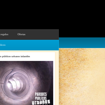
 regalos
Ofertas
licos
s públicos urbanos infantiles