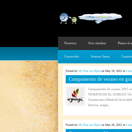
Nosotros
Ocio familiar
Planes al a
Carnavales
Semana Santa
Campam
Posted by
Mi Plan con Hijos
on May 24, 2015 in
Camp
Campamento de verano en gu
Campamento de verano 2015 e
TEMÁTICOS EL GURUGÚ Ubicació
Guadarrama (Madrid) Actividades 
historia, magia...
Posted by
Mi Plan con Hijos
on May 20, 2015 in
Camp