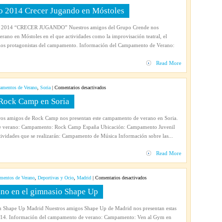
Campamento
 2014 Crecer Jugando en Móstoles
urbano
de
 2014 “CRECER JUGANDO” Nuestros amigos del Grupo Crende nos
verano
rano en Móstoles en el que actividades como la improvisación teatral, el
2014
n los protagonistas del campamento. Información del Campamento de Verano:
Crecer
Jugando
Read More
en
Móstoles
en
mentos de Verano
,
Soria
|
Comentarios desactivados
Campamento
Rock Camp en Soria
de
verano
s amigos de Rock Camp nos presentan este campamento de verano en Soria.
2014
e verano: Campamento: Rock Camp España Ubicación: Campamento Juvenil
Rock
ividades que se realizarán: Campamento de Música Información sobre las...
Camp
en
Read More
Soria
en
entos de Verano
,
Deportivas y Ocio
,
Madrid
|
Comentarios desactivados
Actividades
ano en el gimnasio Shape Up
familiares
en
n Shape Up Madrid Nuestros amigos Shape Up de Madrid nos presentan estas
verano
 2014. Información del campamento de verano: Campamento: Ven al Gym en
en