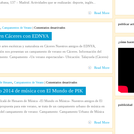
bana, 137 – Madrid. Actividades que se realizarán: deporte, inglés...
el
gimnasio
Read More
Shape
Up
publicar ac
en
s
,
Campamentos de Verano
|
Comentarios desactivados
Campamento
en Cáceres con EDNYA
de
¿cómo hacer
verano
artes escénicas y naturaleza en Cáceres Nuestros amigos de EDNYA,
2014
ión nos presentan un campamento de verano en Cáceres. Información del
en
nto: Campamento «Un verano espectacular» Ubicación: Talayuela (Cáceres)
Cáceres
con
Read More
EDNYA
en
de Henares
,
Campamentos de Verano
|
Comentarios desactivados
Campamento
 2014 de música con El Mundo de PIK
urbano
de
alá de Henares de Música «El Mundo es Música» Nuestros amigos de El
verano
publicidad
propuesta para este verano, se trata de un campamento urbano de música en
2014
ón del campamento de verano: Campamento: Campamento Urbano de Música
de
música
Read More
con
El