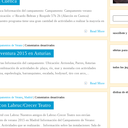
n Cuenca
multiaventura
en
nca Información del campamento: Campamento: Campamento verano
Cuenca
ación: c/ Ricardo Beltran y Rozpide 57b 2b (Alarcón en Cuenca)
uestro programa tiene una gran cantidad de actividades a realizar la mayoría en
Read More
suscríbete y
en
amentos de Verano
|
Comentarios desactivados
Campamento
ofertas para
ventura 2015 en Asturias
de
verano
as Información del campamento: Ubicación: Arriondas, Parres, Asturias
multiaventura
todos los ju
Combinación de actividades de playa, río, mar y montaña con actividades
2015
a, espeleología, barranquismo, escalada, bodysurf, tiro con arco,...
en
Asturias
Read More
disfraz de e
en
amentos de Verano
,
Madrid
|
Comentarios desactivados
Campamento
on Labruc/Crecer Teatro
de
Verano
d con Labruc Nuestros amigos de Labruc-Crecer Teatro nos envían
2015
to de verano 2015 en Madrid Información del Campamento de Verano:
con
Actividades que se realizarán: . Información sobre las instalaciones: Sala de
Labruc/Crecer