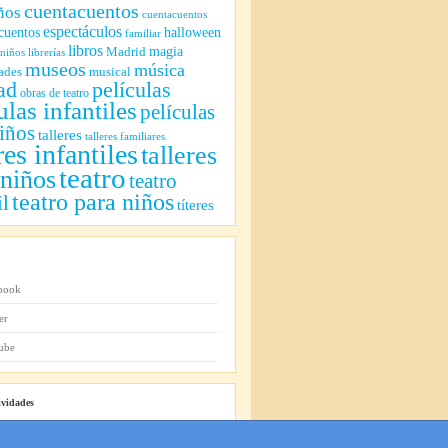
cuentacuentos
ños
cuentacuentos
espectáculos
cuentos
halloween
familiar
libros
magia
Madrid
 niños
librerías
museos
música
ades
musical
ad
películas
obras de teatro
ulas infantiles
películas
iños
talleres
talleres familiares
res infantiles
talleres
teatro
 niños
teatro
teatro para niños
il
títeres
ividades