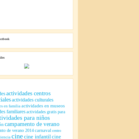
acebook
iles
actividades centros
des
iales
actividades culturales
actividades en museos
es en familia
des familiares
actividades gratis para
tividades para niños
campamento de verano
ón
to de verano 2014
carnaval
centro
cine
cine infantil
cine
ciencia