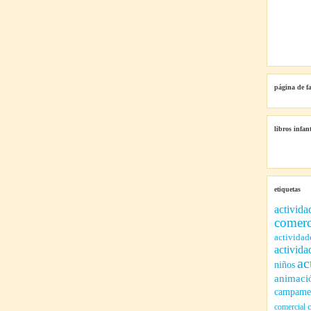
página de f
libros infant
etiquetas
activida
comerc
actividad
activida
ac
niños
animaci
campamen
comercial