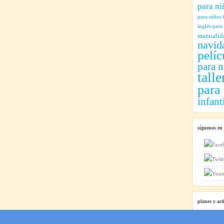
para ni
para niños
inglés para
manualid
navid
pelíc
para n
talle
para
infant
síguenos en
planes y act
Planes