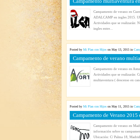
Campamento multiaventura e
Campamento de verano en Cue
ADALCAMP en ingles 2015. Ubic
Actividades que se realizarán: N
ingles entre...
Posted by
Mi Plan con Hijos
on May 13, 2015 in
Camp
Campamento de verano multia
Campamento de verano en Asturi
Actividades que se realizarán: 
multiaventura ( descenso en cano
Posted by
Mi Plan con Hijos
on May 11, 2015 in
Camp
Campamento de Verano 2015 c
Campamento de verano en Madri
información sobre su campamen
Ubicación: C/ Palma 18, Madrid. 