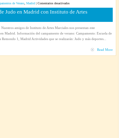
Mundo
en
amentos de Verano
,
Madrid
|
Comentarios desactivados
de
Campamento
 Judo en Madrid con Instituto de Artes
PIK
de
verano
2014
Nuestros amigos de Instituto de Artes Marciales nos presentan este
de
en Madrid. Información del campamento de verano: Campamento: Escuela de
Judo
 Remondo 1, Madrid Actividades que se realizarán: Judo y más deportes...
en
Madrid
Read More
con
Instituto
de
Artes
Marciales