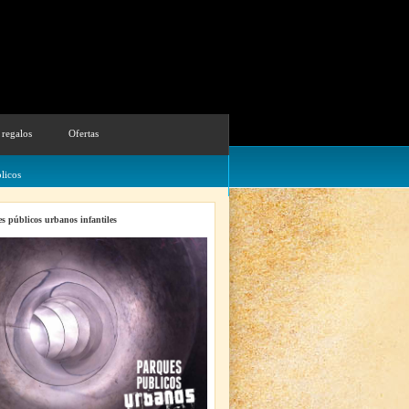
 regalos
Ofertas
licos
s públicos urbanos infantiles