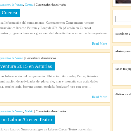
en
amentos de Verano
,
Cuenca
|
Comentarios desactivados
Campamento
n Cuenca
multiaventura
en
nca Información del campamento: Campamento: Campamento verano
Cuenca
ación: c/ Ricardo Beltran y Rozpide 57b 2b (Alarcón en Cuenca)
uestro programa tiene una gran cantidad de actividades a realizar la mayoría en
suscríbete y
Read More
ofertas para
en
amentos de Verano
|
Comentarios desactivados
Campamento
ventura 2015 en Asturias
de
todos los ju
verano
as Información del campamento: Ubicación: Arriondas, Parres, Asturias
multiaventura
Combinación de actividades de playa, río, mar y montaña con actividades
2015
a, espeleología, barranquismo, escalada, bodysurf, tiro con arco,...
en
disfraz de e
Asturias
Read More
en
amentos de Verano
,
Madrid
|
Comentarios desactivados
Campamento
on Labruc/Crecer Teatro
de
Verano
d con Labruc Nuestros amigos de Labruc-Crecer Teatro nos envían