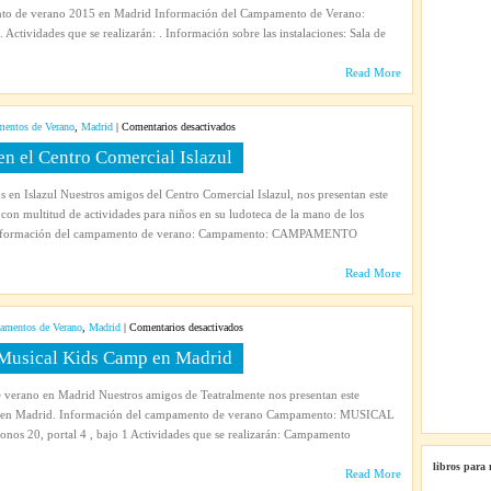
2015
to de verano 2015 en Madrid Información del Campamento de Verano:
con
Actividades que se realizarán: . Información sobre las instalaciones: Sala de
Labruc/Crecer
Teatro
Read More
en
entos de Verano
,
Madrid
|
Comentarios desactivados
Campamento
 el Centro Comercial Islazul
de
Verano
s en Islazul Nuestros amigos del Centro Comercial Islazul, nos presentan este
2014
on multitud de actividades para niños en su ludoteca de la mano de los
en
. Información del campamento de verano: Campamento: CAMPAMENTO
el
Centro
Read More
Comercial
Islazul
en
mentos de Verano
,
Madrid
|
Comentarios desactivados
Campamento
Musical Kids Camp en Madrid
de
verano
 verano en Madrid Nuestros amigos de Teatralmente nos presentan este
2014
 en Madrid. Información del campamento de verano Campamento: MUSICAL
Musical
nos 20, portal 4 , bajo 1 Actividades que se realizarán: Campamento
Kids
Camp
libros para
Read More
en