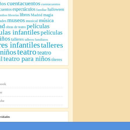
cuentacuentos
ños
cuentacuentos
espectáculos
cuentos
halloween
familiar
libros
magia
Madrid
 niños
librerías
museos
música
ades
musical
ad
películas
obras de teatro
ulas infantiles
películas
iños
talleres
talleres familiares
res infantiles
talleres
teatro
 niños
teatro
teatro para niños
il
títeres
ividades