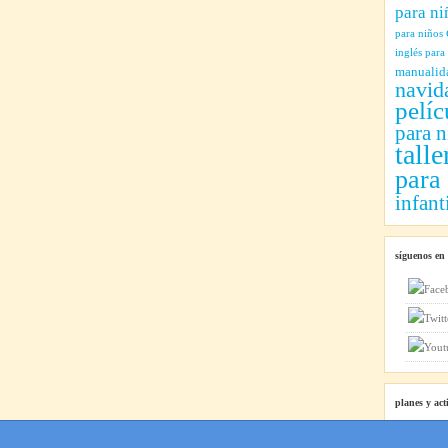
para ni
para niños
inglés para
manualid
navid
pelíc
para n
talle
para
infant
síguenos en
planes y act
Planes