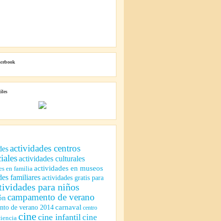
acebook
iles
actividades centros
des
iales
actividades culturales
actividades en museos
es en familia
des familiares
actividades gratis para
tividades para niños
campamento de verano
ón
to de verano 2014
carnaval
centro
cine
cine infantil
cine
ciencia