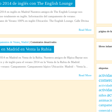
Campamento
 2014 de inglés con The English Lounge
urbano
de
014 en inglés en Madrid Nuestros amigos de The English Lounge nos
verano
no totalmente en inglés. Información del campamento de verano:
2014
o de Verano 100% en inglés Ubicación: The English Lounge. Calle Divina
de
inglés
Read More
página de f
con
The
English
en
amentos de Verano
,
Madrid
|
Comentarios desactivados
Lounge
Campamento
libros infant
en Madrid en Venta la Rubia
hípico
de
14 en Madrid en Venta de la Rubia. Nuestros amigos de Hípica Baytar nos
verano
o y de inglés para el verano 2014 en la Venta de la Rubia de Madrid.
en
 verano: Campamento: Campamento hípico Ubicación: Madrid – Venta la...
etiquetas
Madrid
en
activida
Read More
Venta
comerc
la
actividad
Rubia
activida
ac
niños
animaci
campamen
comercial