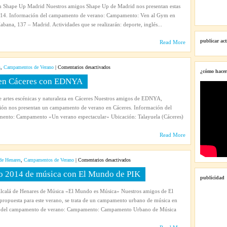
en
n Shape Up Madrid Nuestros amigos Shape Up de Madrid nos presentan estas
verano
 2014. Información del campamento de verano: Campamento: Ven al Gym en
en
bana, 137 – Madrid. Actividades que se realizarán: deporte, inglés...
el
gimnasio
publicar ac
Read More
Shape
Up
en
s
,
Campamentos de Verano
|
Comentarios desactivados
¿cómo hacer
Campamento
en Cáceres con EDNYA
de
verano
artes escénicas y naturaleza en Cáceres Nuestros amigos de EDNYA,
2014
ión nos presentan un campamento de verano en Cáceres. Información del
en
nto: Campamento «Un verano espectacular» Ubicación: Talayuela (Cáceres)
Cáceres
con
Read More
EDNYA
en
de Henares
,
Campamentos de Verano
|
Comentarios desactivados
Campamento
 2014 de música con El Mundo de PIK
urbano
publicidad
de
alá de Henares de Música «El Mundo es Música» Nuestros amigos de El
verano
propuesta para este verano, se trata de un campamento urbano de música en
2014
ón del campamento de verano: Campamento: Campamento Urbano de Música
de
música