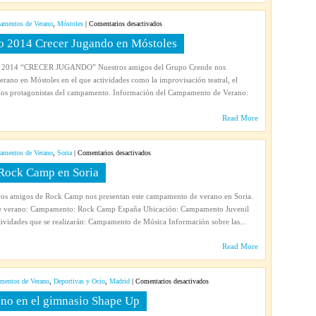
Madrid
en
mentos de Verano
,
Móstoles
|
Comentarios desactivados
Campamento
 2014 Crecer Jugando en Móstoles
urbano
de
 2014 “CRECER JUGANDO” Nuestros amigos del Grupo Crende nos
verano
rano en Móstoles en el que actividades como la improvisación teatral, el
2014
n los protagonistas del campamento. Información del Campamento de Verano:
Crecer
Jugando
Read More
en
Móstoles
en
mentos de Verano
,
Soria
|
Comentarios desactivados
Campamento
Rock Camp en Soria
de
verano
s amigos de Rock Camp nos presentan este campamento de verano en Soria.
2014
e verano: Campamento: Rock Camp España Ubicación: Campamento Juvenil
Rock
ividades que se realizarán: Campamento de Música Información sobre las...
Camp
en
Read More
Soria
en
entos de Verano
,
Deportivas y Ocio
,
Madrid
|
Comentarios desactivados
Actividades
ano en el gimnasio Shape Up
familiares