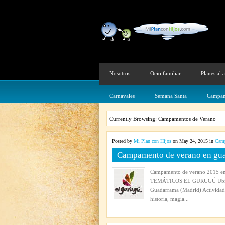
Nosotros
Ocio familiar
Planes al a
Carnavales
Semana Santa
Campam
Currently Browsing: Campamentos de Verano
Posted by
Mi Plan con Hijos
on May 24, 2015 in
Camp
Campamento de verano en gu
Campamento de verano 2015 e
TEMÁTICOS EL GURUGÚ Ubicació
Guadarrama (Madrid) Actividades 
historia, magia...