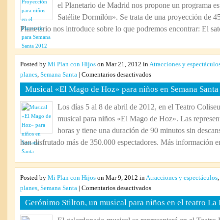
el Planetario de Madrid nos propone un programa esp
el
Planetario
Satélite Dormilón». Se trata de una proyección de 4
para
Planetario nos introduce sobre lo que podremos encontrar: El satéli
Semana
Santa
2012
Posted by
Mi Plan con Hijos
on Mar 21, 2012 in
Atracciones y espectáculo
en
planes
,
Semana Santa
|
Comentarios desactivados
Musical
Musical «El Mago de Hoz» para niños en Semana Santa
«El
Mago
Los días 5 al 8 de abril de 2012, en el Teatro Colise
de
musical para niños «El Mago de Hoz». Las represent
Hoz»
para
horas y tiene una duración de 90 minutos sin desca
niños
han disfrutado más de 350.000 espectadores. Más información en
en
Semana
Santa
Posted by
Mi Plan con Hijos
on Mar 9, 2012 in
Atracciones y espectáculos
en
planes
,
Semana Santa
|
Comentarios desactivados
Gerónimo
Gerónimo Stilton, un musical para niños en el teatro La 
Stilton,
un