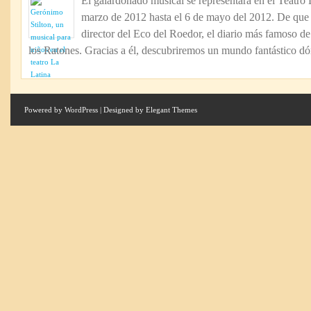
El galardonado musical se representará en el Teatro L
musical
marzo de 2012 hasta el 6 de mayo del 2012. De que 
para
niños
director del Eco del Roedor, el diario más famoso de 
en
los Ratones. Gracias a él, descubriremos un mundo fantástico dó
el
teatro
La
Latina
Powered by
WordPress
| Designed by
Elegant Themes