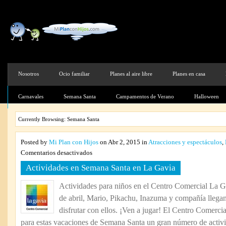
Nosotros
Ocio familiar
Planes al aire libre
Planes en casa
Carnavales
Semana Santa
Campamentos de Verano
Halloween
Currently Browsing: Semana Santa
Posted by
Mi Plan con Hijos
on Abr 2, 2015 in
Atracciones y espectáculos
,
en
Comentarios desactivados
Actividades
Actividades en Semana Santa en La Gavia
en
Semana
Actividades para niños en el Centro Comercial La G
Santa
de abril, Mario, Pikachu, Inazuma y compañía llega
en
La
disfrutar con ellos. ¡Ven a jugar! El Centro Comerci
Gavia
para estas vacaciones de Semana Santa un gran número de activi