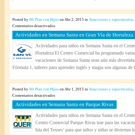
Posted by
Mi Plan con Hijos
on Abr 2, 2015 in
Atracciones y espectáculos
,
en
Comentarios desactivados
Actividades
Actividades en Semana Santa en Gran Vía de Hortaleza
en
Semana
Actividades para niños en Semana Santa en el Cent
Santa
Hortaleza El Centro Comercial ha programado varias
en
Gran
vacaciones de Semana Santa sean aún más divertidas
Vía
Fórmula 1, talleres para aprender inglés y magia son algunas de la
de
Hortaleza
Posted by
Mi Plan con Hijos
on Abr 1, 2015 in
Atracciones y espectáculos
,
en
Comentarios desactivados
Actividades
Actividades en Semana Santa en Parque Rivas
en
Semana
Actividades para niños en Semana Santa en el Cent
Santa
Centro Comercial Parque Rivas trae para las vacac
en
Parque
Isla del Tesoro’ para que niños y niñas se diviertan l
Rivas