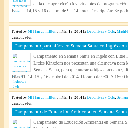
en la que aprenderán los principios de programación
Fechas: 14,15 y 16 de abril de 9 a 14 horas Descripción: Se podrá
Posted by
Mi Plan con Hijos
on Mar 19, 2014 in
Deportivas y Ocio
,
Madri
en
desactivados
Campamento
Campamento para niños en Semana Santa en Inglés con
para
niños
Campamento en Semana Santa en Inglés con Little
en
Littles Kingdom nos presentan una alternativa para l
Semana
Santa
Semana Santa, para que nuestros hijos aprendan y dis
en
Días 11, 14, 15 y 16 de abril de 2014. Horario de 9:00 A 16:00 ho
Inglés
con
Little
Kingdom
Posted by
Mi Plan con Hijos
on Mar 19, 2014 in
Deportivas y Ocio
,
Semana
en
desactivados
Campamento
Campamento de Educación Ambiental en Semana Santa
de
Educación
Campamento de Educación Ambiental en Semana S
Ambiental