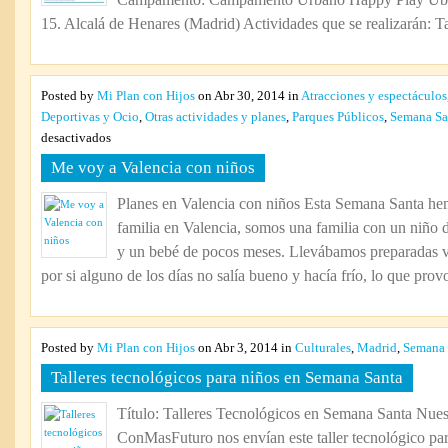
Campamento: Campamento Urbano Happy Play Ubic
Play
15. Alcalá de Henares (Madrid) Actividades que se realizarán: Tal
Posted by
Mi Plan con Hijos
on Abr 30, 2014 in
Atracciones y espectáculos
Deportivas y Ocio
,
Otras actividades y planes
,
Parques Públicos
,
Semana Sa
en
desactivados
Me
Me voy a Valencia con niños
voy
a
Planes en Valencia con niños Esta Semana Santa he
Valencia
familia en Valencia, somos una familia con un niño 
con
niños
y un bebé de pocos meses. Llevábamos preparadas va
por si alguno de los días no salía bueno y hacía frío, lo que provo
Posted by
Mi Plan con Hijos
on Abr 3, 2014 in
Culturales
,
Madrid
,
Semana 
Talleres tecnológicos para niños en Semana Santa
Título: Talleres Tecnológicos en Semana Santa Nues
ConMasFuturo nos envían este taller tecnológico pa