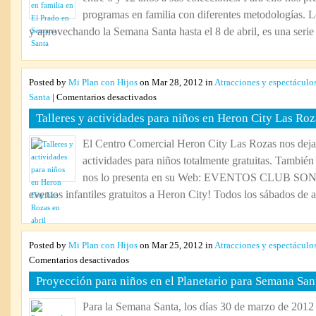
Prado
programas en familia con diferentes metodologías. L
en
y aprovechando la Semana Santa hasta el 8 de abril, es una serie 
Semana
Santa
Posted by
Mi Plan con Hijos
on Mar 28, 2012 in
Atracciones y espectáculo
en
Santa
|
Comentarios desactivados
Talleres
Talleres y actividades para niños en Heron City Las Roz
y
actividades
El Centro Comercial Heron City Las Rozas nos deja u
para
actividades para niños totalmente gratuitas. También
niños
en
nos lo presenta en su Web: EVENTOS CLUB SON
Heron
eventos infantiles gratuitos a Heron City! Todos los sábados de abr
City
Las
Rozas
en
Posted by
Mi Plan con Hijos
on Mar 25, 2012 in
Atracciones y espectáculo
abril
en
Comentarios desactivados
Proyección
Proyección para niños en el Planetario para Semana Sa
para
niños
Para la Semana Santa, los días 30 de marzo de 2012 h
en