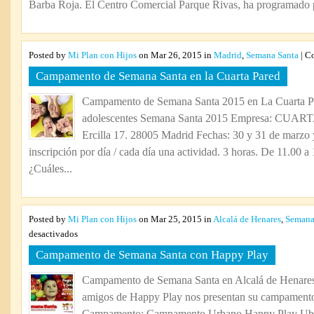
Barba Roja. El Centro Comercial Parque Rivas, ha programado pa
Posted by
Mi Plan con Hijos
on Mar 26, 2015 in
Madrid
,
Semana Santa
|
Co
Campamento de Semana Santa en la Cuarta Pared
Campamento de Semana Santa 2015 en La Cuarta 
adolescentes Semana Santa 2015 Empresa: CUAR
Ercilla 17. 28005 Madrid Fechas: 30 y 31 de marzo 
inscripción por día / cada día una actividad. 3 horas. De 11.00 a
¿Cuáles...
Posted by
Mi Plan con Hijos
on Mar 25, 2015 in
Alcalá de Henares
,
Semana
en
desactivados
Campamento
Campamento de Semana Santa con Happy Play
de
Semana
Campamento de Semana Santa en Alcalá de Henares
Santa
amigos de Happy Play nos presentan su campament
con
Happy