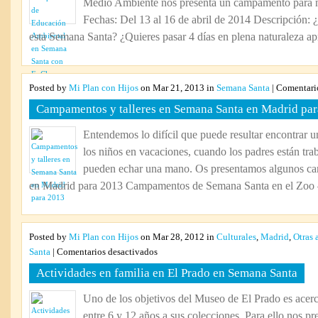
Medio Ambiente nos presenta un campamento para 
en
Semana
Fechas: Del 13 al 16 de abril de 2014 Descripción: 
Santa
esta Semana Santa? ¿Quieres pasar 4 días en plena naturaleza ap
con
EnClave
Posted by
Mi Plan con Hijos
on Mar 21, 2013 in
Semana Santa
|
Comentari
Campamentos y talleres en Semana Santa en Madrid pa
Entendemos lo difícil que puede resultar encontrar 
los niños en vacaciones, cuando los padres están tra
pueden echar una mano. Os presentamos algunos c
en Madrid para 2013 Campamentos de Semana Santa en el Zoo 
Posted by
Mi Plan con Hijos
on Mar 28, 2012 in
Culturales
,
Madrid
,
Otras 
en
Santa
|
Comentarios desactivados
Actividades
Actividades en familia en El Prado en Semana Santa
en
familia
Uno de los objetivos del Museo de El Prado es acerca
en
entre 6 y 12 años a sus colecciones. Para ello nos pr
El