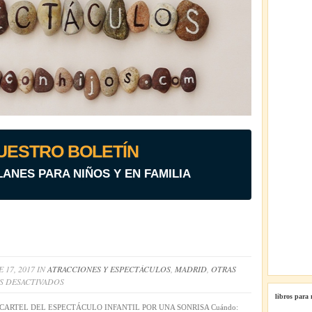
UESTRO BOLETÍN
LANES PARA NIÑOS Y EN FAMILIA
 17, 2017 IN
ATRACCIONES Y ESPECTÁCULOS
,
MADRID
,
OTRAS
EN
S DESACTIVADOS
POR
libros para
UNA
CARTEL DEL ESPECTÁCULO INFANTIL POR UNA SONRISA Cuándo: