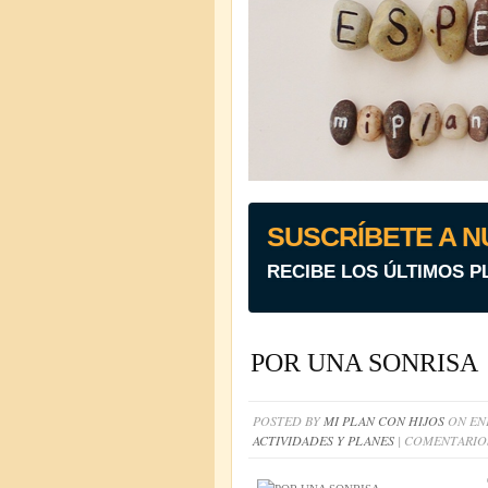
SUSCRÍBETE A N
RECIBE LOS ÚLTIMOS P
POR UNA SONRISA
POSTED BY
MI PLAN CON HIJOS
ON ENE
ACTIVIDADES Y PLANES
|
COMENTARIO