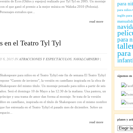
versión de Ecos (Oídos y espejos) realizado por Tyl Tyl en 2005. Un montaje
para ni
con el que ganó el premio a la mejor música en Walizka 2010 (Polonia).
para niños
Personajes extraños que...
inglés para
manualid
read more
navid
pelíc
para n
 en el Teatro Tyl Tyl
talle
para
 6, 2015 IN
ATRACCIONES Y ESPECTÁCULOS
,
NAVALCARNERO
|
infant
PEARE
Shakespeare para niños en el Teatro Tyltyl este fin de semana El Teatro Tyltyl
síguenos en
repone “Cuento de invierno”, la versión en castellano inspirada en la obra de
Shakespeare del mismo título. Un montaje pensado para niños a partir de seis
años. Será el domingo 10 de Mayo a las 12:30 de la mañana. Una pastora, un
príncipe y una trama de amor dan forma al montaje. Se trata de la versión
libre en castellano, inspirada en el título de Shakespeare con el mismo nombre
que fue estrenada en el Teatro Tyltyl el pasado mes de diciembre. Sobre un
espacio...
planes y act
read more
Planes