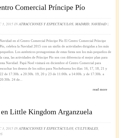
ntro Comercial Príncipe Pío
 3, 2015 IN
ATRACCIONES Y ESPECTÁCULOS
,
MADRID
,
NAVIDAD
|
D
Navidad en el Centro Comercial Príncipe Pío El Centro Comercial Príncipe
Pío, celebra la Navidad 2015 con un sinfín de actividades dirigidas a los más
pequeños. Los auténticos protagonistas de estas fiesta son los más pequeños de
la casa, las actividades de Príncipe Pío son con diferencia el mejor plan para
IAL
esta Navidad. Papá Noel visitará en diciembre el Centro Comercial para
E
escuchar los deseos de los niños para Nochebuena los días: 16, 17, 18, 21 y
22 de 17:30h. a 20:30h. 19, 20 y 23 de 11:00h. a 14:00h. y de 17:30h. a
20:30h. 24 de...
read more
 en Little Kingdom Arganzuela
 3, 2015 IN
ATRACCIONES Y ESPECTÁCULOS
,
CULTURALES
,
EN
OS