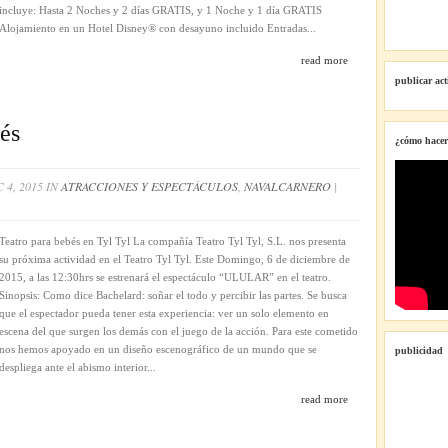
CONTRATAR
incluye: Hasta 2 Noches y 2 días GRATIS, y 1 Noche y 1 día GRATIS
DISNEYLAND
Alojamiento en un Hotel Disney® con desayuno incluido Entradas...
PARÍS
read more
publicar ac
bés
¿cómo hacer
 4, 2015 IN
ATRACCIONES Y ESPECTÁCULOS
,
NAVALCARNERO
|
,
Teatro para bebés en Tyl Tyl La compañía Teatro Tyl Tyl, S.L. nos presenta
su próxima actividad en el Teatro Tyl Tyl. Este Domingo, 6 de diciembre de
2015, a las 12:30hrs se estrenará el espectáculo “ULULAR” en el teatro.
Sinopsis: Como dice Bachelard: soñar el todo y percibir las partes. Se busca
que el espectador pueda tener esta experiencia: ver un solo elemento en
escena del que surgen los demás con el juego de la acción. Para este cometido
nos hemos apoyado en un diseño escenográfico de un mundo que se
publicidad
despliega ante el abismo interior...
read more