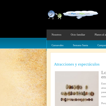
Nosotros
Ocio familiar
Planes al a
Carnavales
Semana Santa
Campam
Atracciones y espectáculos
Lo
en
Entr
atra
pasa
nues
Porq