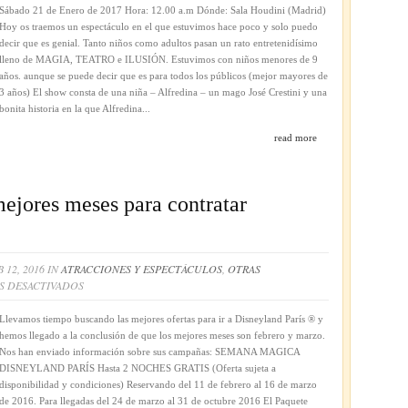
SONRISA
Sábado 21 de Enero de 2017 Hora: 12.00 a.m Dónde: Sala Houdini (Madrid)
Hoy os traemos un espectáculo en el que estuvimos hace poco y solo puedo
decir que es genial. Tanto niños como adultos pasan un rato entretenidísimo
lleno de MAGIA, TEATRO e ILUSIÓN. Estuvimos con niños menores de 9
años. aunque se puede decir que es para todos los públicos (mejor mayores de
3 años) El show consta de una niña – Alfredina – un mago José Crestini y una
bonita historia en la que Alfredina...
read more
mejores meses para contratar
 12, 2016 IN
ATRACCIONES Y ESPECTÁCULOS
,
OTRAS
EN
S DESACTIVADOS
FEBRERO
Y
Llevamos tiempo buscando las mejores ofertas para ir a Disneyland París ® y
MARZO,
hemos llegado a la conclusión de que los mejores meses son febrero y marzo.
LOS
Nos han enviado información sobre sus campañas: SEMANA MAGICA
MEJORES
DISNEYLAND PARÍS Hasta 2 NOCHES GRATIS (Oferta sujeta a
MESES
disponibilidad y condiciones) Reservando del 11 de febrero al 16 de marzo
PARA
de 2016. Para llegadas del 24 de marzo al 31 de octubre 2016 El Paquete