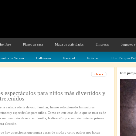
ire libre
Planes en casa
Mapa de actividades
Empresas
Juguetes y
entos de Verano
Halloween
Navidad
Noticias
Libro Parques Púb
libro parque
s espectáculos para niños más divertidos y
tretenidos
e la variada oferta de ocio familiar, hemos seleccionado las mejores
cciones y espectáculos para niños. Como en este caso de lo que se trata es de
r un buen rato de ocio en familia, la diversión y el entretenimiento priman
tra elección.
ue hay atracciones que nunca pasan de moda y como padres nos hacen