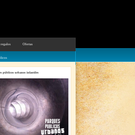
 regalos
Ofertas
licos
s públicos urbanos infantiles