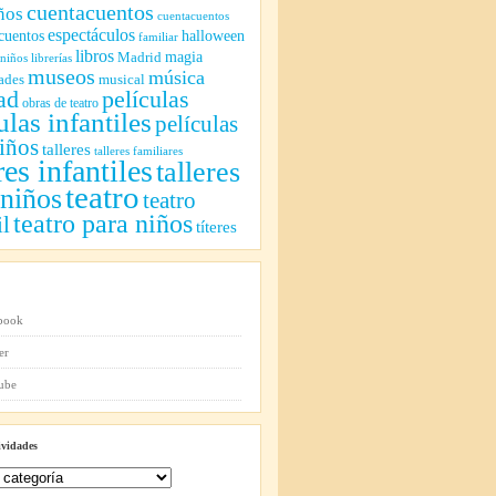
cuentacuentos
ños
cuentacuentos
espectáculos
cuentos
halloween
familiar
libros
magia
Madrid
 niños
librerías
museos
música
ades
musical
ad
películas
obras de teatro
ulas infantiles
películas
iños
talleres
talleres familiares
res infantiles
talleres
teatro
 niños
teatro
teatro para niños
il
títeres
ividades