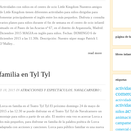
ACTIVIDADES
CON
Actividades con niños en el centro de ocio Little Kingdom Nuestros amigos
NIÑOS
de Little Kingdom tienen diferentes actividades para niños dirigidas para
EN
fomentar principalmente el inglés entre los más pequeños. Disfruta y consulta
LITTLE
varios planes para niños durante el fin de semana en el centro de ocio infantil
KINGDOM
situado en el Paseo de las Acacias nº 67, en el distrito de Arganzuela, Madrid.
ARGANZUELA
Diciembre 2015 MAGIA en inglés para niños. Fechas: DOMINGO 6 de
página de f
diciembre 2015 a las 11.30h. Descripción: Nuestro súper mago Patrick I.
O’Malley...
read more
libros infant
familia en Tyl Tyl
etiquetas
activida
 18, 2015 IN
ATRACCIONES Y ESPECTÁCULOS
,
NAVALCARNERO
|
comerc
NDO
actividad
activida
Lorca en familia en el Teatro Tyl Tyl El próximo domingo 24 de mayo de
ac
niños
2015 a las 12:30 se puede disfrutar en el Teatro Tyl Tyl de Navalcarnero un
montaje para niños a partir de un año. El motivo esta vez es acercar Lorca a
animaci
los más pequeños, para disfrutar en familia de la palabra poética de Lorca
campamen
adaptada con acciones y canciones. Lorca para público familiar es una nueva
comercial