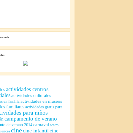
acebook
iles
actividades centros
des
iales
actividades culturales
actividades en museos
es en familia
des familiares
actividades gratis para
tividades para niños
campamento de verano
ón
to de verano 2014
carnaval
centro
cine
cine infantil
cine
ciencia