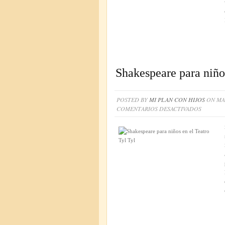
TYL
TYL
Shakespeare para niños
POSTED BY
MI PLAN CON HIJOS
ON MAY
EN
COMENTARIOS DESACTIVADOS
SHAKES
PARA
NIÑOS
EN
EL
TEATRO
TYL
TYL