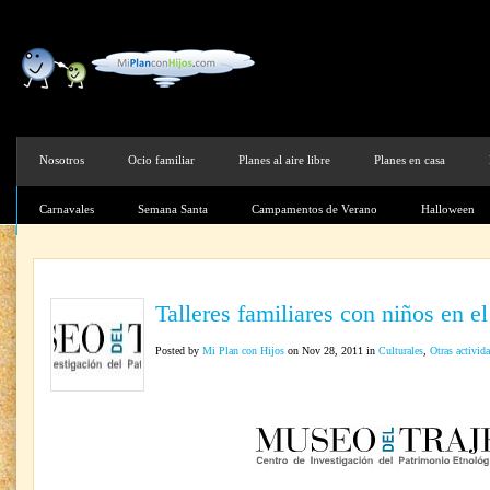
Nosotros
Ocio familiar
Planes al aire libre
Planes en casa
Carnavales
Semana Santa
Campamentos de Verano
Halloween
Talleres familiares con niños en e
Posted by
Mi Plan con Hijos
on Nov 28, 2011 in
Culturales
,
Otras activid