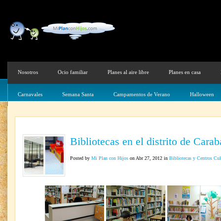
Nosotros
Ocio familiar
Planes al aire libre
Planes en casa
Carnavales
Semana Santa
Campamentos de Verano
Halloween
Bibliotecas en el distrito de Cara
Posted by
Mi Plan con Hijos
on Abr 27, 2012 in
Bibliotecas y Centros Cul