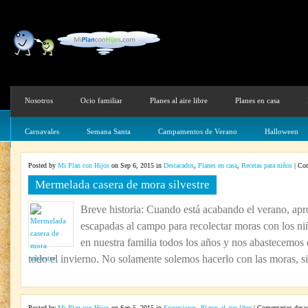
Nosotros
Ocio familiar
Planes al aire libre
Planes en casa
Carnavales
Semana Santa
Campamentos de Verano
Halloween
Posted by
Mi Plan con Hijos
on Sep 6, 2015 in
Destacados
,
Planes en casa
,
Recetas para niños
|
Com
Mermelada casera de mora silvestre
Breve historia: Cuando está acabando el verano, ap
escapadas al campo para recolectar moras con los niñ
en nuestra familia todos los años y nos abastecemos
todo el invierno. No solamente solemos hacerlo con las moras, si
Posted by
Mi Plan con Hijos
on Sep 5, 2015 in
Excursiones
,
Planes al aire libre
|
Comentarios desac