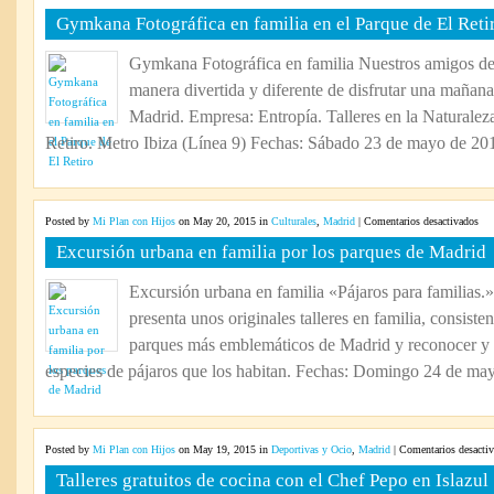
Gy
Gymkana Fotográfica en familia en el Parque de El Reti
Fot
en
Gymkana Fotográfica en familia Nuestros amigos de
fam
manera divertida y diferente de disfrutar una mañana
en
el
Madrid. Empresa: Entropía. Talleres en la Naturale
Par
Retiro. Metro Ibiza (Línea 9) Fechas: Sábado 23 de mayo de 201
de
El
Ret
en
Posted by
Mi Plan con Hijos
on May 20, 2015 in
Culturales
,
Madrid
|
Comentarios desactivados
Exc
Excursión urbana en familia por los parques de Madrid
urb
en
Excursión urbana en familia «Pájaros para familias.
fam
presenta unos originales talleres en familia, consisten
por
los
parques más emblemáticos de Madrid y reconocer y lo
par
especies de pájaros que los habitan. Fechas: Domingo 24 de may
de
Mad
Posted by
Mi Plan con Hijos
on May 19, 2015 in
Deportivas y Ocio
,
Madrid
|
Comentarios desacti
Talleres gratuitos de cocina con el Chef Pepo en Islazul