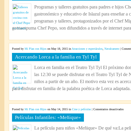
Programas y talleres gratuitos para padres e hijos C
gastronómico y educativo de Islazul para enseñar a 
programas y talleres, protagonizados por el Chef Migu
gomaespuma Chef Pepo, son difundidos a través de internet para 
Posted by
Mi Plan con Hijos
on May 18, 2015 in
Atracciones y espectáculos
,
Navalcarnero
|
Comenta
Acercando Lorca a la familia en Tyl Tyl
Lorca en familia en el Teatro Tyl Tyl El próximo 
las 12:30 se puede disfrutar en el Teatro Tyl Tyl de
niños a partir de un año. El motivo esta vez es acer
para disfrutar en familia de la palabra poética de Lorca adaptada.
en
Posted by
Mi Plan con Hijos
on May 14, 2015 in
Cine y películas
|
Comentarios desactivados
Pelícu
Películas Infantiles: «Meñique»
Infanti
«Meñi
La película para niños «Meñique» De qué va:La pel