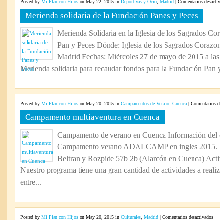
Posted by
Mi Plan con Hijos
on May 22, 2015 in
Deportivas y Ocio
,
Madrid
|
Comentarios desacti
Merienda solidaria de la Fundación Panes y Peces
Merienda Solidaria en la Iglesia de los Sagrados C
Pan y Peces Dónde: Iglesia de los Sagrados Corazon
Madrid Fechas: Miércoles 27 de mayo de 2015 a las 
Merienda solidaria para recaudar fondos para la Fundación Pan y
Posted by
Mi Plan con Hijos
on May 20, 2015 in
Campamentos de Verano
,
Cuenca
|
Comentarios d
Campamento multiaventura en Cuenca
Campamento de verano en Cuenca Información de
Campamento verano ADALCAMP en ingles 2015. Ub
Beltran y Rozpide 57b 2b (Alarcón en Cuenca) Activ
Nuestro programa tiene una gran cantidad de actividades a realiz
entre...
en
Posted by
Mi Plan con Hijos
on May 20, 2015 in
Culturales
,
Madrid
|
Comentarios desactivados