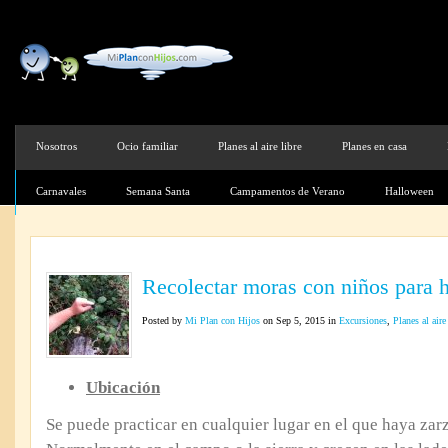
Nosotros
Ocio familiar
Planes al aire libre
Planes en casa
Carnavales
Semana Santa
Campamentos de Verano
Halloween
Recolectar moras con niños para 
Posted by
Mi Plan con Hijos
on Sep 5, 2015 in
Excursiones
,
Planes al aire
Ubicación
Se puede practicar en cualquier lugar en el que haya zar