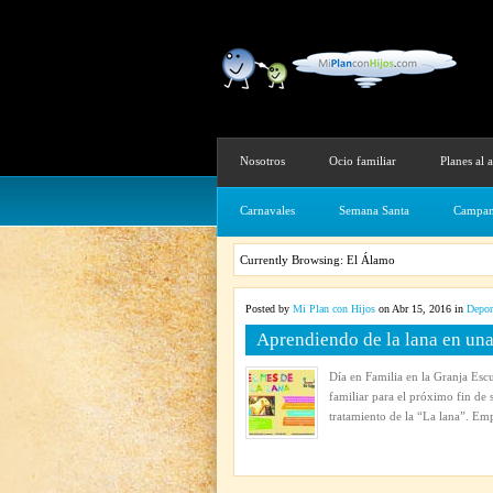
Nosotros
Ocio familiar
Planes al a
Carnavales
Semana Santa
Campam
Currently Browsing: El Álamo
Posted by
Mi Plan con Hijos
on Abr 15, 2016 in
Depor
Aprendiendo de la lana en una
Día en Familia en la Granja Esc
familiar para el próximo fin de 
tratamiento de la “La lana”. Em