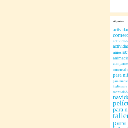
etiquetas
activida
comerc
actividad
activida
ac
niños
animaci
campamen
comercial
para ni
para niños
inglés para
manualid
navid
pelíc
para n
talle
para