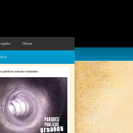
 regalos
Ofertas
licos
s públicos urbanos infantiles