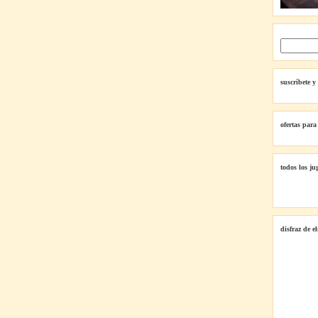
suscríbete y
ofertas para
todos los ju
disfraz de e