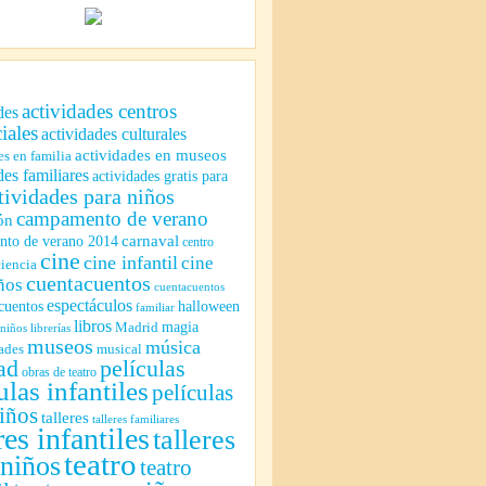
actividades centros
des
iales
actividades culturales
actividades en museos
es en familia
des familiares
actividades gratis para
tividades para niños
campamento de verano
ón
to de verano 2014
carnaval
centro
cine
cine infantil
cine
ciencia
cuentacuentos
ños
cuentacuentos
espectáculos
cuentos
halloween
familiar
libros
magia
Madrid
 niños
librerías
museos
música
ades
musical
ad
películas
obras de teatro
ulas infantiles
películas
iños
talleres
talleres familiares
res infantiles
talleres
teatro
 niños
teatro