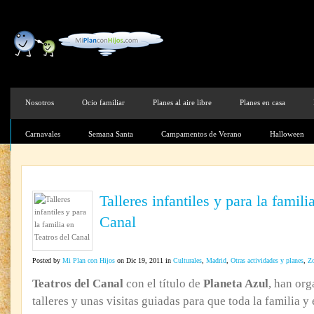
Nosotros
Ocio familiar
Planes al aire libre
Planes en casa
Carnavales
Semana Santa
Campamentos de Verano
Halloween
Talleres infantiles y para la famili
Canal
Posted by
Mi Plan con Hijos
on Dic 19, 2011 in
Culturales
,
Madrid
,
Otras actividades y planes
,
Z
Teatros del Canal
con el título de
Planeta Azul
, han org
talleres y unas visitas guiadas para que toda la familia y