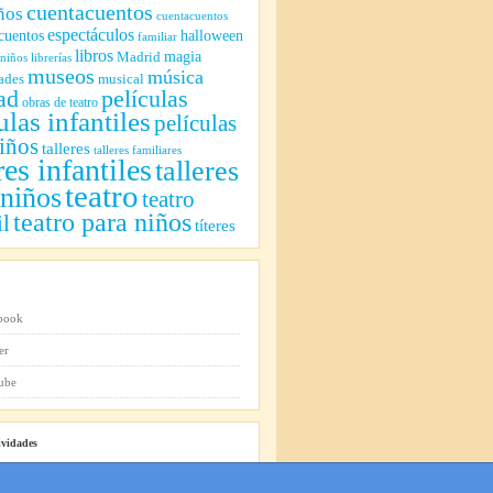
cuentacuentos
ños
cuentacuentos
espectáculos
cuentos
halloween
familiar
libros
magia
Madrid
 niños
librerías
museos
música
ades
musical
ad
películas
obras de teatro
ulas infantiles
películas
iños
talleres
talleres familiares
res infantiles
talleres
teatro
 niños
teatro
teatro para niños
il
títeres
ividades