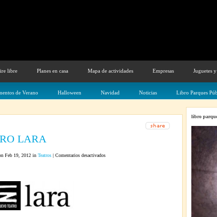
ire libre
Planes en casa
Mapa de actividades
Empresas
Juguetes y
entos de Verano
Halloween
Navidad
Noticias
Libro Parques Púb
libro parque
ATRO LARA
en
n Feb 19, 2012 in
Teatros
|
Comentarios desactivados
Teatros
TEATRO
LARA