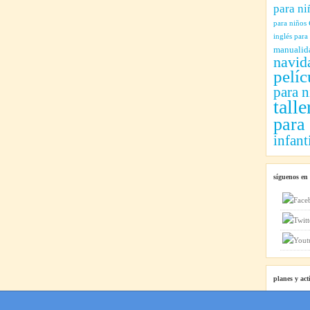
para ni
para niños
inglés para
manualid
navid
pelíc
para n
talle
para
infant
síguenos en
planes y act
Planes