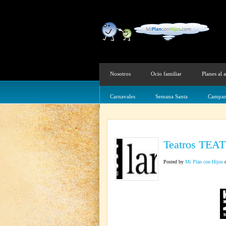
Nosotros
Ocio familiar
Planes al a
Carnavales
Semana Santa
Campam
Teatros TE
Posted by
Mi Plan con Hijos
o