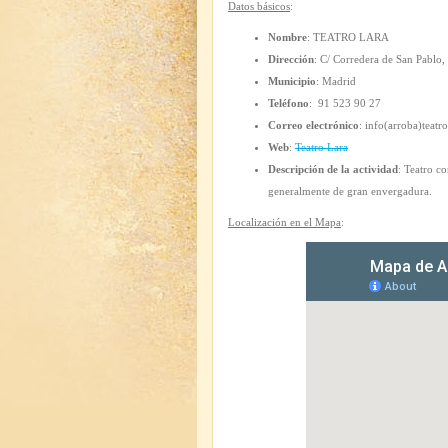
Datos básicos
:
Nombre
: TEATRO LARA
Dirección
: C/ Corredera de San Pablo
Municipio
: Madrid
Teléfono
: 91 523 90 27
Correo electrónico
: info(arroba)teatr
Web
:
Teatro Lara
Descripción de la actividad
: Teatro c
generalmente de gran envergadura.
Localización en el Mapa
: