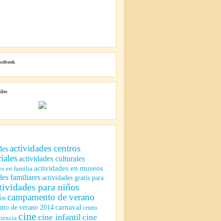
acebook
iles
actividades centros
des
iales
actividades culturales
actividades en museos
es en familia
des familiares
actividades gratis para
tividades para niños
campamento de verano
ón
to de verano 2014
carnaval
centro
cine
cine infantil
cine
ciencia