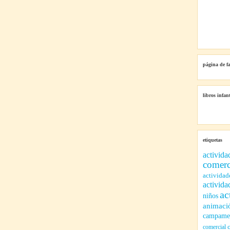
página de f
libros infant
etiquetas
activida
comerc
actividad
activida
ac
niños
animaci
campamen
comercial