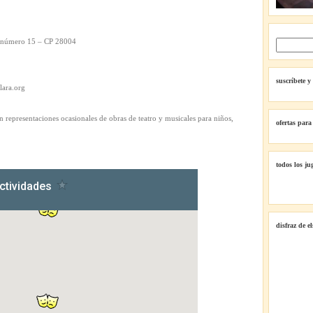
, número 15 – CP 28004
suscríbete y
olara.org
on representaciones ocasionales de obras de teatro y musicales para niños,
ofertas para
todos los ju
disfraz de e