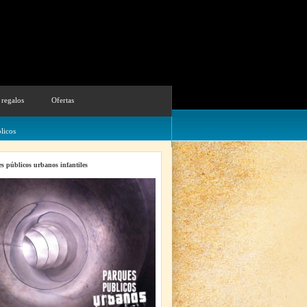
 regalos
Ofertas
licos
s públicos urbanos infantiles