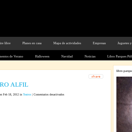
ire libre
Planes en casa
Mapa de actividades
Empresas
Juguetes y
entos de Verano
Halloween
Navidad
Noticias
Libro Parques Púb
libro parque
TRO ALFIL
en
n Feb 18, 2012 in
Teatros
|
Comentarios desactivados
Teatros
TEATRO
ALFIL