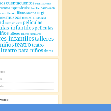
cuentacuentos
ños
cuentacuentos
espectáculos
cuentos
halloween
familiar
libros
magia
Madrid
 niños
librerías
museos
música
ades
musical
ad
películas
obras de teatro
ulas infantiles
películas
iños
talleres
talleres familiares
res infantiles
talleres
teatro
 niños
teatro
teatro para niños
il
títeres
ividades