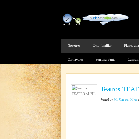
Nosotros
Ocio familiar
Planes al a
Carnavales
Semana Santa
Campam
Teatros TEA
Posted by
Mi Plan con Hijos
o