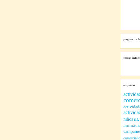
página de f
libros infant
etiquetas
activida
comerc
actividad
activida
ac
niños
animaci
campamen
comercial