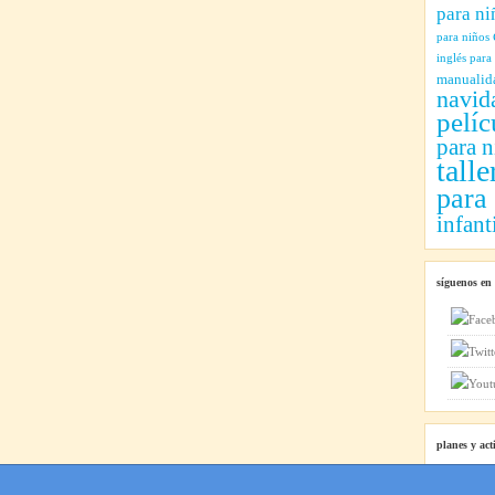
para ni
para niños
inglés para
manualid
navid
pelíc
para n
talle
para
infant
síguenos en
planes y act
Planes