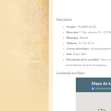
Datos básicos
:
Nombre
: TEATRO ALFIL
Dirección
: C/ Pez, número 10 – CP 2
Municipio
: Madrid
Teléfono
: 91 521 45 41
Correo electrónico
: info(arroba)teatr
Web
: Teatro Alfil
Descripción de la actividad
: Teatro c
generalmente de gran envergadura.
Localización en el Mapa
: