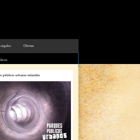
 regalos
Ofertas
licos
s públicos urbanos infantiles