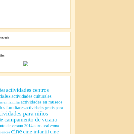
acebook
iles
actividades centros
des
iales
actividades culturales
actividades en museos
es en familia
des familiares
actividades gratis para
tividades para niños
campamento de verano
ón
to de verano 2014
carnaval
centro
cine
cine infantil
cine
ciencia