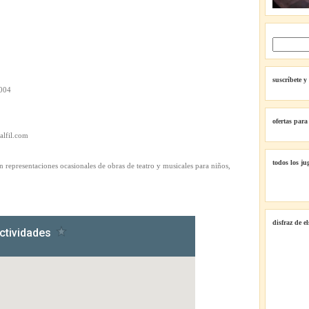
suscríbete y
8004
ofertas para
oalfil.com
todos los ju
on representaciones ocasionales de obras de teatro y musicales para niños,
disfraz de e