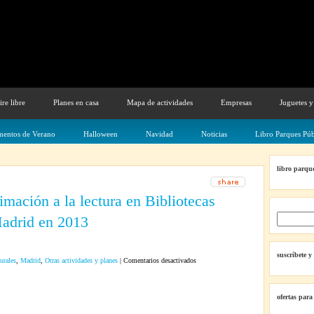
ire libre
Planes en casa
Mapa de actividades
Empresas
Juguetes y
entos de Verano
Halloween
Navidad
Noticias
Libro Parques Púb
libro parque
imación a la lectura en Bibliotecas
Madrid en 2013
suscríbete y
en
urales
,
Madrid
,
Otras actividades y planes
|
Comentarios desactivados
Talleres
de
ofertas para
animación
a