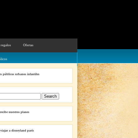
 regalos
Ofertas
licos
s públicos urbanos infantiles
 recibe nuestros planes
 viajar a disneyland parís