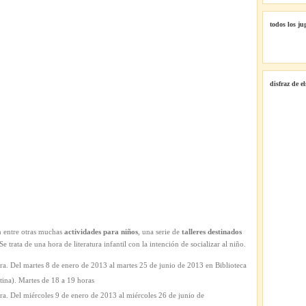
la
lectura
todos los ju
en
Bibliotecas
Públicas
de
Madrid
disfraz de e
en
2013
 entre otras muchas
actividades para niños
, una serie de
talleres destinados
Se trata de una hora de literatura infantil con la intención de socializar al niño.
tura. Del martes 8 de enero de 2013 al martes 25 de junio de 2013 en Biblioteca
ina). Martes de 18 a 19 horas
tura. Del miércoles 9 de enero de 2013 al miércoles 26 de junio de