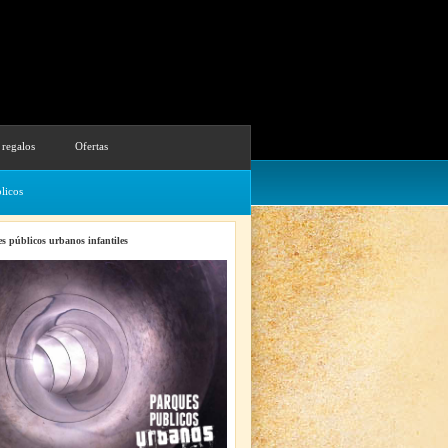
 regalos
Ofertas
licos
s públicos urbanos infantiles