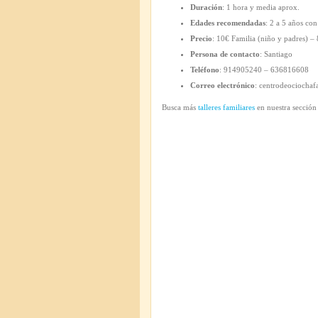
Duración
: 1 hora y media aprox.
Edades recomendadas
: 2 a 5 años con
Precio
: 10€ Familia (niño y padres) 
Persona de contacto
: Santiago
Teléfono
: 914905240 – 636816608
Correo electrónico
: centrodeociocha
Busca más
talleres familiares
en nuestra sección 