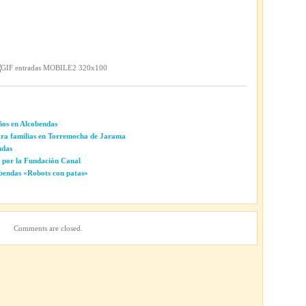
iños en Alcobendas
para familias en Torremocha de Jarama
ndas
so por la Fundación Canal
obendas «Robots con patas»
Comments are closed.