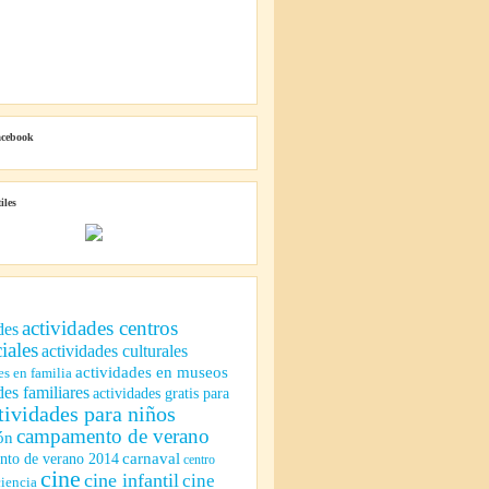
acebook
iles
actividades centros
des
iales
actividades culturales
actividades en museos
es en familia
des familiares
actividades gratis para
tividades para niños
campamento de verano
ón
to de verano 2014
carnaval
centro
cine
cine infantil
cine
ciencia