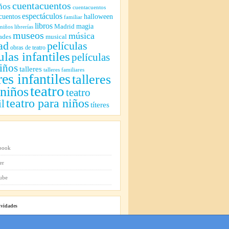
cuentacuentos
ños
cuentacuentos
espectáculos
cuentos
halloween
familiar
libros
magia
Madrid
 niños
librerías
museos
música
ades
musical
ad
películas
obras de teatro
ulas infantiles
películas
iños
talleres
talleres familiares
res infantiles
talleres
teatro
 niños
teatro
teatro para niños
il
títeres
ividades