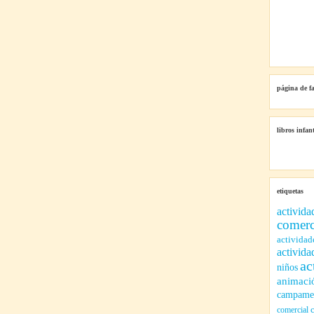
página de f
libros infant
etiquetas
activida
comerc
actividad
activida
ac
niños
animaci
campamen
comercial