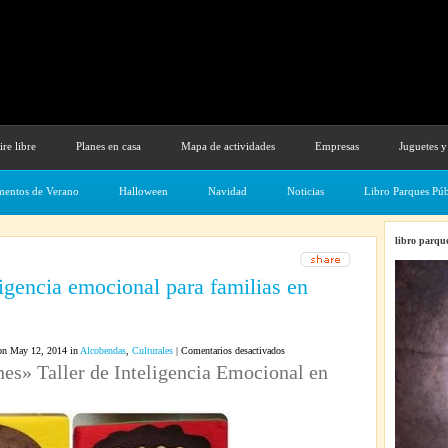
ire libre
Planes en casa
Mapa de actividades
Empresas
Juguetes y
entos de Verano
Halloween
Navidad
Noticias
Libro Parques Púb
libro parque
ligencia emocional para familias en
en
n May 12, 2014 in
Alcobendas
,
Culturales
|
Comentarios desactivados
es» Taller de Inteligencia Emocional en
Taller
de
inteligencia
emocional
para