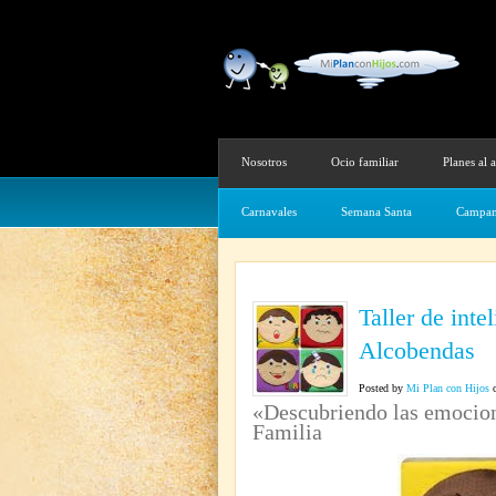
Nosotros
Ocio familiar
Planes al a
Carnavales
Semana Santa
Campam
Taller de inte
Alcobendas
Posted by
Mi Plan con Hijos
o
«Descubriendo las emocion
Familia