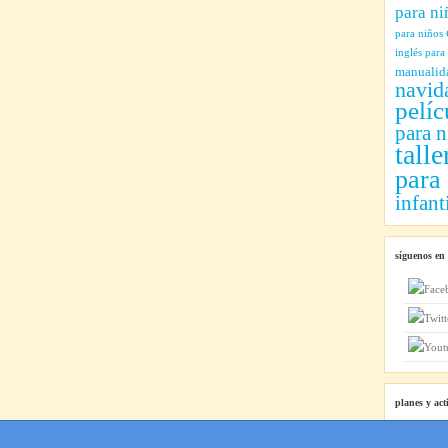
para ni
para niños
inglés para
manualid
navid
pelíc
para n
talle
para
infant
síguenos en
planes y act
Planes