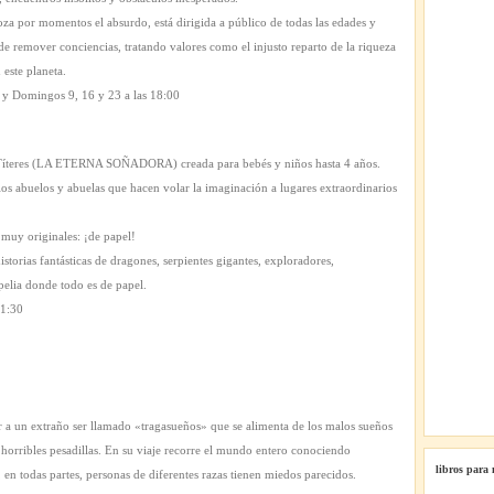
za por momentos el absurdo, está dirigida a público de todas las edades y
de remover conciencias, tratando valores como el injusto reparto de la riqueza
este planeta.
0 y Domingos 9, 16 y 23 a las 18:00
 Títeres (LA ETERNA SOÑADORA) creada para bebés y niños hasta 4 años.
os abuelos y abuelas que hacen volar la imaginación a lugares extraordinarios
 muy originales: ¡de papel!
torias fantásticas de dragones, serpientes gigantes, exploradores,
elia donde todo es de papel.
11:30
r a un extraño ser llamado «tragasueños» que se alimenta de los malos sueños
e horribles pesadillas. En su viaje recorre el mundo entero conociendo
libros para
 en todas partes, personas de diferentes razas tienen miedos parecidos.