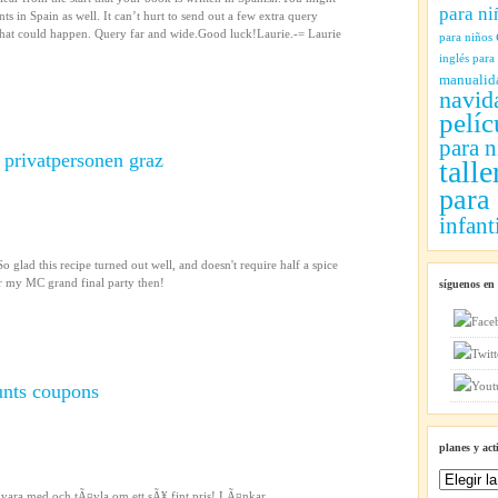
para ni
ts in Spain as well. It can’t hurt to send out a few extra query
hat could happen. Query far and wide.Good luck!Laurie.-= Laurie
para niños
inglés para
manualid
navid
pelíc
para n
n privatpersonen graz
talle
para
infant
glad this recipe turned out well, and doesn't require half a spice
or my MC grand final party then!
síguenos en
unts coupons
planes y act
Planes
ll vara med och tÃ¤vla om ett sÃ¥ fint pris! LÃ¤nkar