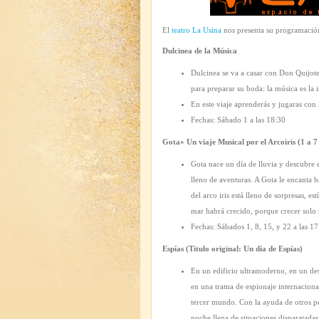
El
teatro La Usina
nos presenta su programación
Dulcinea de la Música
Dulcinea se va a casar con Don Quijote 
para preparar su boda: la música es la 
En este viaje aprenderás y jugaras con
Fechas: Sábado 1 a las 18:30
Gota» Un viaje Musical por el Arcoiris (1 a 7
Gota nace un día de lluvia y descubre e
lleno de aventuras. A Gota le encanta b
del arco iris está lleno de sorpresas, 
mar habrá crecido, porque crecer solo
Fechas: Sábados 1, 8, 15, y 22 a las 1
Espías (Titulo original: Un día de Espías)
En un edificio ultramoderno, en un des
en una trama de espionaje internacional
tercer mundo. Con la ayuda de otros pe
noche llena de situaciones disparatadas