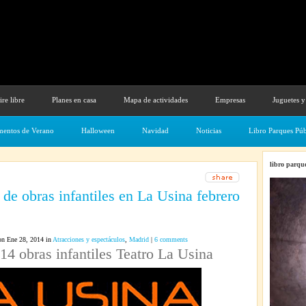
ire libre
Planes en casa
Mapa de actividades
Empresas
Juguetes y
entos de Verano
Halloween
Navidad
Noticias
Libro Parques Púb
libro parque
de obras infantiles en La Usina febrero
n Ene 28, 2014 in
Atracciones y espectáculos
,
Madrid
|
6 comments
14 obras infantiles Teatro La Usina