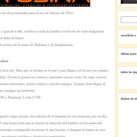
 de obras infantiles para el mes de febrero de 2014.
y gracias a ello, conduce a toda la familia a través de un viaje imaginario
suscríbete y
invitada de honor.
 la música de la mano de Dulcinea y de Imaginación.
ofertas para
 años)
l arco iris. Sabe que su destino es el mar y para llegar a el recorre un camino
todos los ju
ailar. A Gota le gustan los colores y aprender nuevas cosas. Su viaje a través
estímulos sensoriales, música clásica y muchos amigos. Cuando Gota llegue al
 se consigue aprendiendo.
7:00 y Domingo 2 a las 17:00
disfraz de e
pacho súper secreto, dos señoras de la limpieza se ven inmersas, por un día,
; esta trama evita que se mejore la situación del hambre en los países del
rsonajes conseguirán encontrar lo que buscan, y destapar la trama; en una
, encuentros insólitos y obstáculos inesperados.