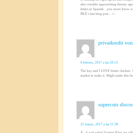
also consider approaching literary agen
letters in Spanish…you never know w
PKÂ´s last blog post .. =-.
privatkredit vo
9 febrero, 2017 a las 20:13
The boy and I LOVE butter chicken. So 
market to make it. Might make this f
supercuts disco
22 marzo, 2017 a las 11:58
Ã…h vad roligt! Grattis! Klart jag vi