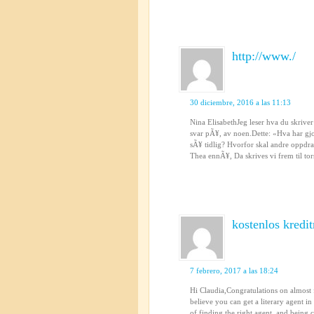
http://www./
30 diciembre, 2016 a las 11:13
Nina ElisabethJeg leser hva du skri
svar pÃ¥, av noen.Dette: «Hva har gjor
sÃ¥ tidlig? Hvorfor skal andre oppdra d
Thea ennÃ¥, Da skrives vi frem til to
kostenlos kredi
7 febrero, 2017 a las 18:24
Hi Claudia,Congratulations on almost 
believe you can get a literary agent in
of finding the right agent, and being 