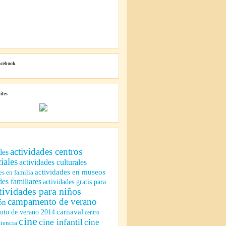
acebook
iles
actividades centros
des
iales
actividades culturales
actividades en museos
es en familia
des familiares
actividades gratis para
tividades para niños
campamento de verano
ón
to de verano 2014
carnaval
centro
cine
cine infantil
cine
ciencia