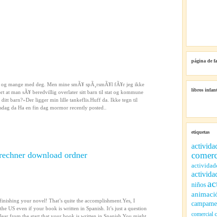
página de f
ver og mange med deg. Men mine smÃ¥ spÃ¸rsmÃ¥l fÃ¥r jeg ikke
libros infant
t at man sÃ¥ beredvillig overlater sitt barn til stat og kommune
itt barn?»Der ligger min lille tankeflis.Huff da. Ikke tegn til
rsdag da Ha en fin dag mormor recently posted..
etiquetas
activida
trechner download ordner
comerc
actividad
activida
ac
niños
animaci
finishing your novel! That’s quite the accomplishment.Yes, I
campamen
 the US even if your book is written in Spanish. It’s just a question
comercial
clear from the start that your book is written in Spanish.You might