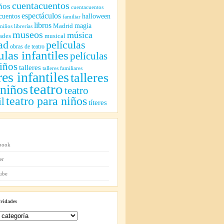
cuentacuentos
ños
cuentacuentos
espectáculos
cuentos
halloween
familiar
libros
magia
Madrid
 niños
librerías
museos
música
ades
musical
ad
películas
obras de teatro
ulas infantiles
películas
iños
talleres
talleres familiares
res infantiles
talleres
teatro
 niños
teatro
teatro para niños
il
títeres
ividades