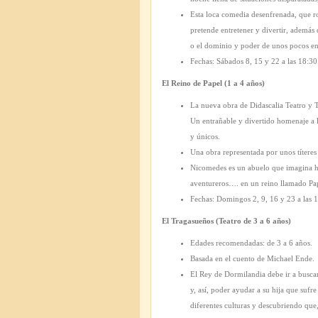
Esta loca comedia desenfrenada, que ro
pretende entretener y divertir, además 
o el dominio y poder de unos pocos en 
Fechas: Sábados 8, 15 y 22 a las 18:3
El Reino de Papel (1 a 4 años)
La nueva obra de Didascalia Teatro y
Un entrañable y divertido homenaje a l
y únicos.
Una obra representada por unos títeres
Nicomedes es un abuelo que imagina his
aventureros…. en un reino llamado Pap
Fechas: Domingos 2, 9, 16 y 23 a las 
El Tragasueños (Teatro de 3 a 6 años)
Edades recomendadas: de 3 a 6 años.
Basada en el cuento de Michael Ende.
El Rey de Dormilandia debe ir a busca
y, así, poder ayudar a su hija que sufr
diferentes culturas y descubriendo que,