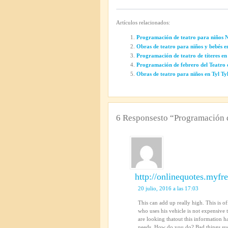
Artículos relacionados:
Programación de teatro para niños 
Obras de teatro para niños y bebés e
Programación de teatro de títeres en
Programación de febrero del Teatro d
Obras de teatro para niños en Tyl Ty
6 Responsesto “Programación d
http://onlinequotes.myf
20 julio, 2016 a las 17:03
This can add up really high. This is 
who uses his vehicle is not expensive t
are looking thatout this information 
needs. How do you do? Bad things such