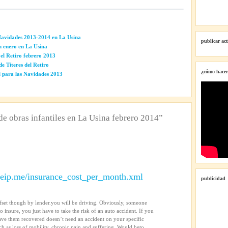
Navidades 2013-2014 en La Usina
publicar ac
n enero en La Usina
 el Retiro febrero 2013
e Títeres del Retiro
¿cómo hacer
l para las Navidades 2013
e obras infantiles en La Usina febrero 2014”
reeip.me/insurance_cost_per_month.xml
publicidad
offset though by lender.you will be driving. Obviously, someone
o insure, you just have to take the risk of an auto accident. If you
have them recovered doesn’t need an accident on your specific
 as loss of mobility, chronic pain and suffering. Would beto