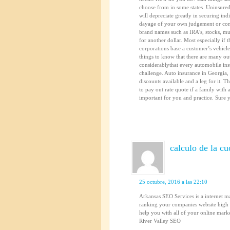
choose from in some states. Uninsure
will depreciate greatly in securing indi
dayage of your own judgement or cons
brand names such as IRA’s, stocks, mu
for another dollar. Most especially if
corporations base a customer’s vehicle
things to know that there are many out
considerablythat every automobile insu
challenge. Auto insurance in Georgia
discounts available and a leg for it. T
to pay out rate quote if a family wit
important for you and practice. Sure 
calculo de la c
25 octubre, 2016 a las 22:10
Arkansas SEO Services is a internet m
ranking your companies website high 
help you with all of your online mar
River Valley SEO