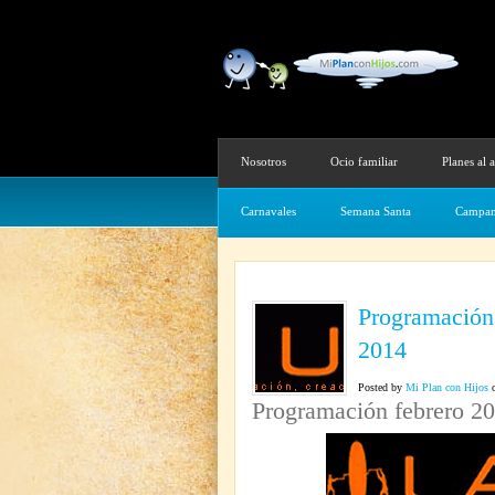
Nosotros
Ocio familiar
Planes al a
Carnavales
Semana Santa
Campam
Programación 
2014
Posted by
Mi Plan con Hijos
o
Programación febrero 20