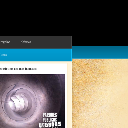
 regalos
Ofertas
licos
s públicos urbanos infantiles