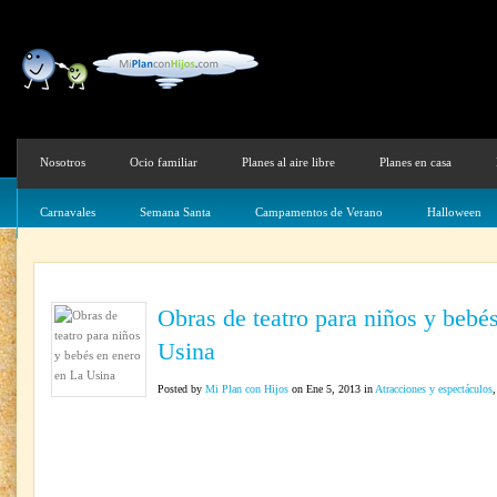
Nosotros
Ocio familiar
Planes al aire libre
Planes en casa
Carnavales
Semana Santa
Campamentos de Verano
Halloween
Obras de teatro para niños y bebé
Usina
Posted by
Mi Plan con Hijos
on Ene 5, 2013 in
Atracciones y espectáculos