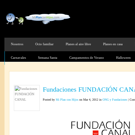
Nosotros
Ocio familiar
Planes al aire libre
Planes en casa
Carnavales
Semana Santa
Campamentos de Verano
Halloween
Fundaciones FUNDACIÓN CAN
Posted by
Mi Plan con Hijos
on Mar 4, 2012 in
ONG y Fundaciones
|
Come