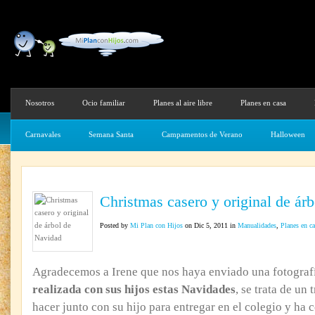
Nosotros
Ocio familiar
Planes al aire libre
Planes en casa
Carnavales
Semana Santa
Campamentos de Verano
Halloween
Christmas casero y original de ár
Posted by
Mi Plan con Hijos
on Dic 5, 2011 in
Manualidades
,
Planes en ca
Agradecemos a Irene que nos haya enviado una fotograf
realizada con sus hijos estas Navidades
, se trata de un
hacer junto con su hijo para entregar en el colegio y ha c