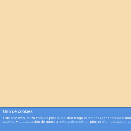
Uso de cookies
Este sitio web utiliza cookies para que usted tenga la mejor experiencia de us
cookies y la aceptación de nuestra
política de cookies
, pinche el enlace para ma