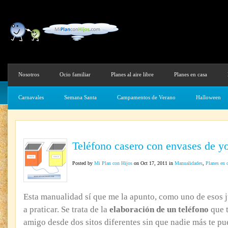
Nosotros
Ocio familiar
Planes al aire libre
Planes en casa
Carnavales
Semana Santa
Campamentos de Verano
Halloween
Teléfono casero con envases de y
Posted by
Mi Plan con Hijos
on Oct 17, 2011 in
Manualidades
,
Planes en 
Esta manualidad sí que me la apunto, como uno de esos ju
a praticar. Se trata de la
elaboración de un teléfono
que t
amigo desde dos sitos diferentes sin que nadie más te pue