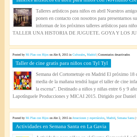
Talleres artísticos para niños en abril Nuestros amig
ponen en contacto con nosotros para presentarnos su 
informan de los próximos talleres artísticos para niño
TALLER UNA HISTORIA DE JUGUETE. GOYA Y LOS JUEG
en
Posted by
Mi Plan con Hijos
on Abr 8, 2015 in
Culturales
,
Madrid
|
Comentarios desactivados
Taller
Taller de cine gratis para niños con Tyl Tyl
de
cine
Semana del Cortometraje en Madrid El próximo 18 d
gratis
media de la mañana tendrá lugar el taller de cine infa
para
niños
la escena”. Destinado a niños y niñas entre 6 y 9 añ
con
Lapotínguele Producciones y MICAI 2015. Dirigido por Daniel 
Tyl
Tyl
Posted by
Mi Plan con Hijos
on Abr 2, 2015 in
Atracciones y espectáculos
,
Madrid
,
Semana Santa
|
Actividades en Semana Santa en La Gavia