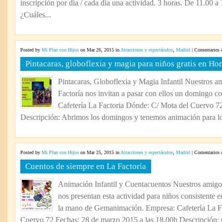
inscripción por día / cada día una actividad. 3 horas. De 11.00 a
¿Cuáles...
Posted by
Mi Plan con Hijos
on Mar 26, 2015 in
Atracciones y espectáculos
,
Madrid
|
Comentarios 
Pintacaras, globoflexia y magia para niños gratis en Hor
Pintacaras, Globoflexia y Magia Infantil Nuestros am
Factoría nos invitan a pasar con ellos un domingo c
Cafetería La Factoria Dónde: C/ Mota del Cuervo 7
Descripción: Abrimos los domingos y tenemos animación para lo
Posted by
Mi Plan con Hijos
on Mar 25, 2015 in
Atracciones y espectáculos
,
Madrid
|
Comentarios 
Cuentos de siempre en La Factoría
Animación Infantil y Cuentacuentos Nuestros amigos 
nos presentan esta actividad para niños consistente 
la mano de Gemanimación. Empresa: Cafetería La F
Cuervo 72 Fechas: 28 de marzo 2015 a las 18.00h Descripción: