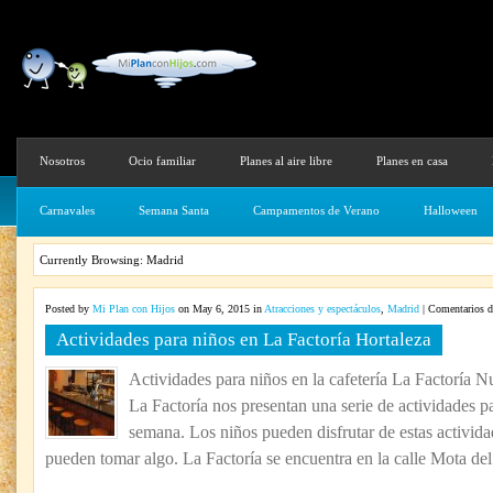
Nosotros
Ocio familiar
Planes al aire libre
Planes en casa
Carnavales
Semana Santa
Campamentos de Verano
Halloween
Currently Browsing: Madrid
Posted by
Mi Plan con Hijos
on May 6, 2015 in
Atracciones y espectáculos
,
Madrid
|
Comentarios d
Actividades para niños en La Factoría Hortaleza
Actividades para niños en la cafetería La Factoría Nu
La Factoría nos presentan una serie de actividades pa
semana. Los niños pueden disfrutar de estas activida
pueden tomar algo. La Factoría se encuentra en la calle Mota del.