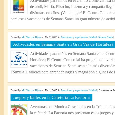
Actividades para niños en el Centro Comercial La G
de abril, Mario, Pikachu, Inazuma y compañía llega
disfrutar con ellos. ¡Ven a jugar! El Centro Comerci
para estas vacaciones de Semana Santa un gran número de activi
Posted by
Mi Plan con Hijos
on Abr 2, 2015 in
Atracciones y espectáculos
,
Madrid
,
Semana Santa
|
Actividades en Semana Santa en Gran Vía de Hortaleza
Actividades para niños en Semana Santa en el Cent
Hortaleza El Centro Comercial ha programado varias
vacaciones de Semana Santa sean aún más divertidas
Fórmula 1, talleres para aprender inglés y magia son algunas de la
Posted by
Mi Plan con Hijos
on Abr 1, 2015 in
Atracciones y espectáculos
,
Madrid
|
Comentarios de
Juegos y bailes en la Cafetería La Factoría
Aventuras con Monica Cascabolas en la Tribu de los
la cafetería La Factoría nos presentan estos juegos y