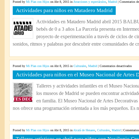
Posted by
Mi Plan con Hijos
on Abr 8, 2015 in
Atracciones y espectáculos
,
Madrid
|
Comentarios de
Actividades para niños en Matadero Madrid
Actividades en Matadero Madrid abril 2015 BA
bebés de 0 a 3 años La Parcería presenta en Interm
proyecto de experimentación a través de ciclos de c
sonidos, ritmos y palabras por descubrir entre comunidades de cr
en
Posted by
Mi Plan con Hijos
on Abr 8, 2015 in
Culturales
,
Madrid
|
Comentarios desactivados
Activ
Actividades para niños en el Museo Nacional de Artes 
para
niños
Talleres y actividades infantiles en el Museo Nacion
en
los museos de Madrid se pueden encontrar actividade
el
Muse
en familia. El Museo Nacional de Artes Decorativas 
Nacio
nos ofrece una programación orientada a los más pequeños. Es nu
de
Artes
Decor
Posted by
Mi Plan con Hijos
on Abr 8, 2015 in
Alcalá de Henares
,
Culturales
,
Madrid
|
Comentarios
Talleres artísticos en abril para niños con Novilunio Cre