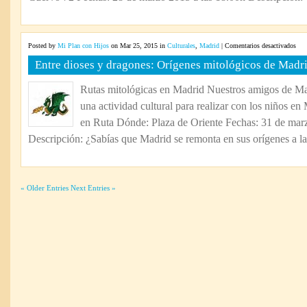
en
Posted by
Mi Plan con Hijos
on Mar 25, 2015 in
Culturales
,
Madrid
|
Comentarios desactivados
Entr
Entre dioses y dragones: Orígenes mitológicos de Madr
dios
y
Rutas mitológicas en Madrid Nuestros amigos de Ma
drag
una actividad cultural para realizar con los niños e
Orí
mit
en Ruta Dónde: Plaza de Oriente Fechas: 31 de marz
de
Descripción: ¿Sabías que Madrid se remonta en sus orígenes a la
Mad
« Older Entries
Next Entries »