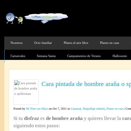
Nosotros
Ocio familiar
Planes al aire libre
Planes en casa
Carnavales
Semana Santa
Campamentos de Verano
Halloween
Cara pintada de hombre araña o s
Posted by
Mi Plan con Hijos
on Oct 7, 2011 in
Carnaval
,
Maquillaje infantil
,
Planes en casa
|
Come
Si tu
disfraz
es
de hombre araña
y quieres llevar la
car
siguiendo estos pasos: