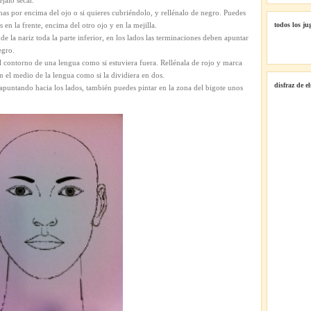
jalo secar.
dálmata
as por encima del ojo o si quieres cubriéndolo, y rellénalo de negro. Puedes
n la frente, encima del otro ojo y en la mejilla.
todos los ju
e la nariz toda la parte inferior, en los lados las terminaciones deben apuntar
egro.
l contorno de una lengua como si estuviera fuera. Rellénala de rojo y marca
n el medio de la lengua como si la dividiera en dos.
disfraz de e
 apuntando hacia los lados, también puedes pintar en la zona del bigote unos