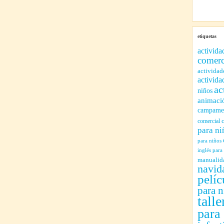
etiquetas
activida
comerc
actividad
activida
ac
niños
animaci
campamen
comercial
para ni
para niños
inglés para
manualid
navid
pelíc
para n
talle
para