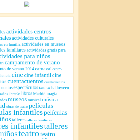
actividades centros
des
iales
actividades culturales
actividades en museos
es en familia
des familiares
actividades gratis para
tividades para niños
campamento de verano
ón
to de verano 2014
carnaval
centro
cine
cine infantil
cine
ciencia
cuentacuentos
ños
cuentacuentos
espectáculos
cuentos
halloween
familiar
libros
magia
Madrid
 niños
librerías
museos
música
ades
musical
ad
películas
obras de teatro
ulas infantiles
películas
iños
talleres
talleres familiares
res infantiles
talleres
teatro
 niños
teatro