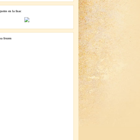
guetes en la fnac
lsa frozen