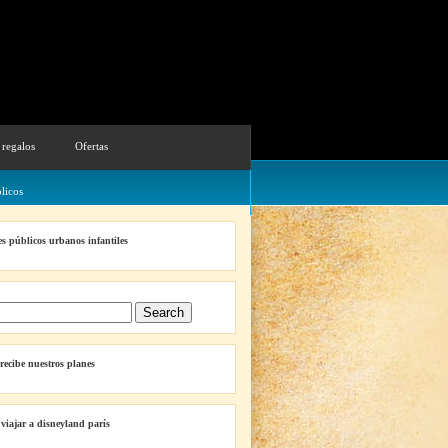
 regalos
Ofertas
licos
s públicos urbanos infantiles
 recibe nuestros planes
 viajar a disneyland parís