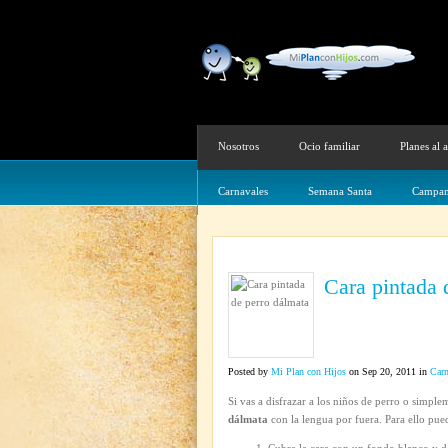
Nosotros
Ocio familiar
Planes al a
Carnavales
Semana Santa
Campam
Cara pintada 
Posted by
Mi Plan con Hijos
on Sep 20, 2011 in
Carn
Si vas a disfrazar a los niños de perro o simple
dálmata
con la lengua por fuera. Para ello pued