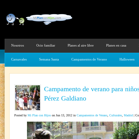
Nosotros
Ocio familiar
Planes al aire libre
Planes en casa
Carnavales
Semana Santa
Campamentos de Verano
Halloween
Campamento de verano para niños
Pérez Galdiano
Posted by
Mi Plan con Hijos
on Jun 13, 2012 in
Campamentos de Verano
,
Culturales
,
Madrid
|
Co