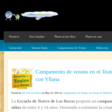
Nosotros
Ocio familiar
Planes al aire libre
Planes en casa
Carnavales
Semana Santa
Campamentos de Verano
Halloween
Campamento de verano en el Teat
con Yllana
Posted by
Mi Plan con Hijos
on May 10, 2013 in
Campamentos de Verano
,
Las Rozas de Madrid
La
Escuela de Teatro de Las Rozas
propone un
campam
niños
de entre 4 y 14 años. Orientado a estimular la crea