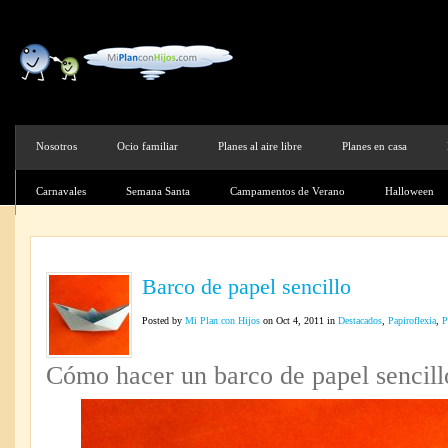
Nosotros
Ocio familiar
Planes al aire libre
Planes en casa
Carnavales
Semana Santa
Campamentos de Verano
Halloween
Barco de papel sencillo
Posted by
Mi Plan con Hijos
on Oct 4, 2011 in
Destacados
,
Papiroflexia
,
P
Cómo hacer un barco de papel sencill