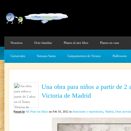
Nosotros
Ocio familiar
Planes al aire libre
Planes en casa
Carnavales
Semana Santa
Campamentos de Verano
Halloween
Una obra para niños a partir de 2 
Victoria de Madrid
Posted by
Mi Plan con Hijos
on Feb 10, 2012 in
Atracciones y espectáculos
,
Madrid
,
Otras activid