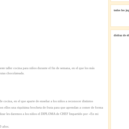
brochetas
de
todos los ju
frutas
chocolateadas
disfraz de e
te taller cocina para niños durante el fin de semana, en el que los más
utas chocolateada.
 de cocina, en el que aparte de enseñar a los niños a reconocer distintos
con ellos una riquísima brocheta de fruta para que aprendan a comer de forma
inalizar les daremos a los niños el DIPLOMA de CHEF Impartido por «En mi
0 años.