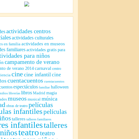
actividades centros
des
iales
actividades culturales
actividades en museos
es en familia
des familiares
actividades gratis para
tividades para niños
campamento de verano
ón
to de verano 2014
carnaval
centro
cine
cine infantil
cine
ciencia
cuentacuentos
ños
cuentacuentos
espectáculos
cuentos
halloween
familiar
libros
magia
Madrid
 niños
librerías
museos
música
ades
musical
ad
películas
obras de teatro
ulas infantiles
películas
iños
talleres
talleres familiares
res infantiles
talleres
teatro
 niños
teatro