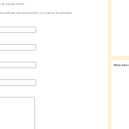
h de parque bolas).
ra solicitar más información y/o reservar la actividad:
libros para