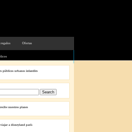
 regalos
Ofertas
licos
s públicos urbanos infantiles
 recibe nuestros planes
 viajar a disneyland parís