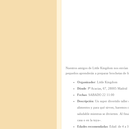
Nuestros amigos de Little Kingdom nos envían es
pequeños aprenderán a preparar brochetas de fr
Organizador
: Little Kingdom
Dónde
: Pº Acacias, 67, 28005 Madrid
Fechas
: SABADO 22 11:00
Descripción
: Un super divertido taller
alimentos y para qué sirven, haremos 
saludable mientras se divierten. Al f
casa o en la tuya».
Edades recomendadas
: Edad: de 4 a 1