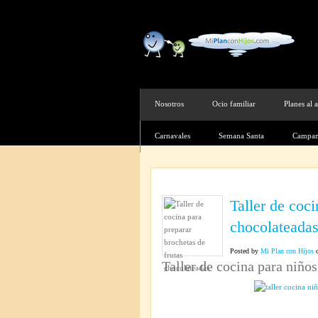
Nosotros
Ocio familiar
Planes al a
Carnavales
Semana Santa
Campam
Taller de coci
chocolateada
Posted by
Mi Plan con Hijos
o
Taller de cocina para niños