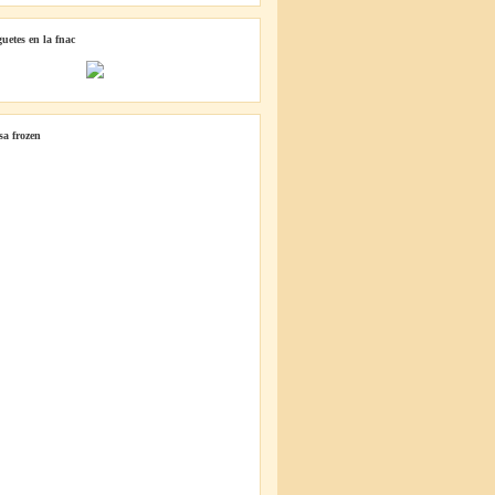
guetes en la fnac
lsa frozen