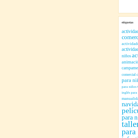
etiquetas
activida
comerc
actividad
activida
ac
niños
animaci
campamen
comercial
para ni
para niños
inglés para
manualid
navid
pelíc
para n
talle
para