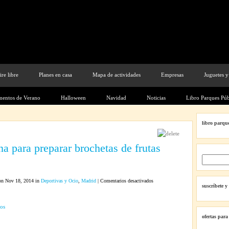
ire libre
Planes en casa
Mapa de actividades
Empresas
Juguetes y
entos de Verano
Halloween
Navidad
Noticias
Libro Parques Púb
libro parque
na para preparar brochetas de frutas
s
en
n Nov 18, 2014 in
Deportivas y Ocio
,
Madrid
|
Comentarios desactivados
suscríbete y
Taller
de
cocina
ofertas para
para
preparar