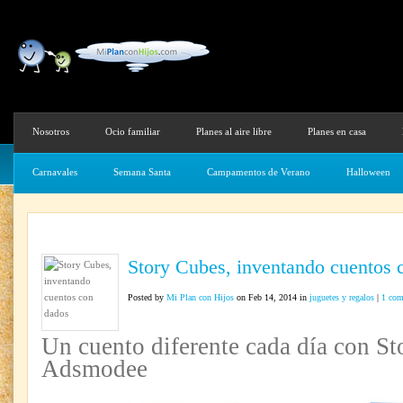
Nosotros
Ocio familiar
Planes al aire libre
Planes en casa
Carnavales
Semana Santa
Campamentos de Verano
Halloween
Story Cubes, inventando cuentos 
Posted by
Mi Plan con Hijos
on Feb 14, 2014 in
juguetes y regalos
|
1 co
Un cuento diferente cada día con S
Adsmodee