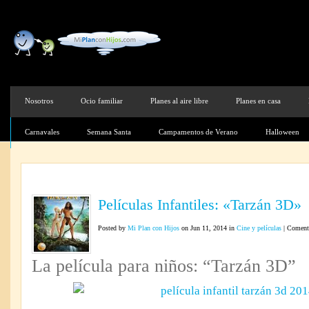
Nosotros
Ocio familiar
Planes al aire libre
Planes en casa
Carnavales
Semana Santa
Campamentos de Verano
Halloween
Películas Infantiles: «Tarzán 3D»
Posted by
Mi Plan con Hijos
on Jun 11, 2014 in
Cine y películas
|
Comenta
La película para niños: “Tarzán 3D”