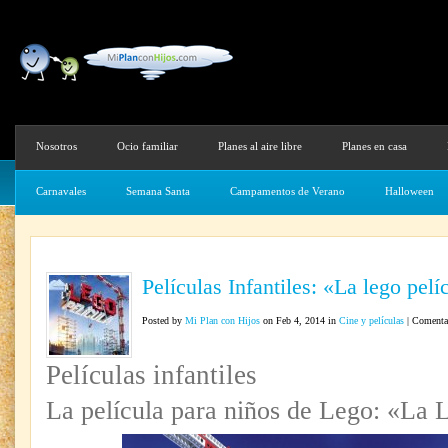
Nosotros
Ocio familiar
Planes al aire libre
Planes en casa
Carnavales
Semana Santa
Campamentos de Verano
Halloween
Películas Infantiles: «La lego pelí
Posted by
Mi Plan con Hijos
on Feb 4, 2014 in
Cine y películas
|
Comentar
Películas infantiles
La película para niños de Lego: «La