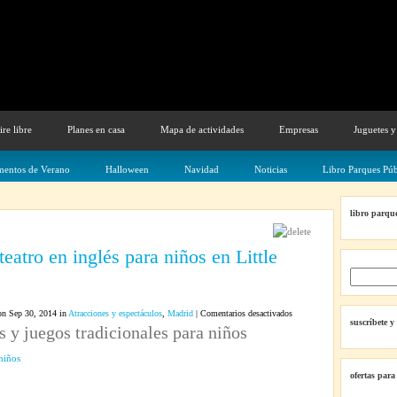
ire libre
Planes en casa
Mapa de actividades
Empresas
Juguetes y
entos de Verano
Halloween
Navidad
Noticias
Libro Parques Púb
libro parque
eatro en inglés para niños en Little
en
n Sep 30, 2014 in
Atracciones y espectáculos
,
Madrid
|
Comentarios desactivados
suscríbete y
s y juegos tradicionales para niños
Marionetas
y
teatro
ofertas para
en
inglés