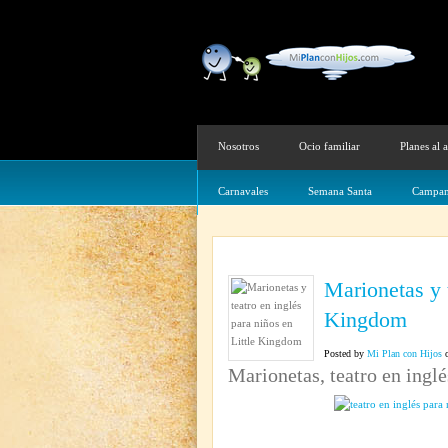
Nosotros
Ocio familiar
Planes al a
Carnavales
Semana Santa
Campam
Marionetas y t
Kingdom
Posted by
Mi Plan con Hijos
o
Marionetas, teatro en inglé