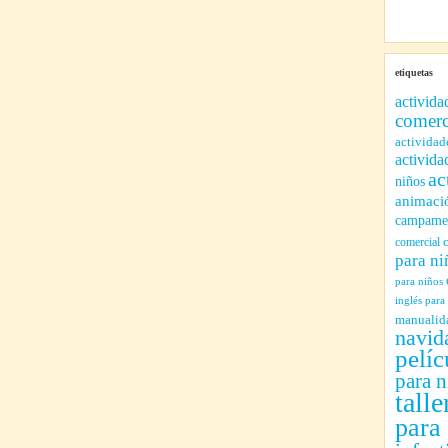
etiquetas
activida
comerc
actividad
activida
ac
niños
animaci
campamen
comercial
para ni
para niños
inglés para
manualid
navid
pelíc
para n
talle
para