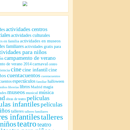
actividades centros
des
iales
actividades culturales
actividades en museos
es en familia
des familiares
actividades gratis para
tividades para niños
campamento de verano
ón
to de verano 2014
carnaval
centro
cine
cine infantil
cine
ciencia
cuentacuentos
ños
cuentacuentos
espectáculos
cuentos
halloween
familiar
libros
magia
Madrid
 niños
librerías
museos
música
ades
musical
ad
películas
obras de teatro
ulas infantiles
películas
iños
talleres
talleres familiares
res infantiles
talleres
teatro
 niños
teatro