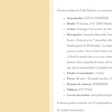
Nuestros amigos de Little Kigdom nos presentan
Organizador:
LITTLE KINGDOM
Dónde
: Pº Acacias, nº 67 28005 Madri
Fechas
: Domingo 5 de octubre de 2014
Descripción
: Compañía Manushki Teatr
Goats». Érase una vez 7 pequeñas cabri
hamburguesa de McDonalds. ¡La mamá ca
puerta a nadie!. Pero el lobo llamó a l
¿Volvió la mamá cabra a su casa a tie
historia. Esta compañía de teatro educa
que dan la oportunidad a la familia ente
Edades recomendadas
: +4 años
Precio
: 6€ niño • 3€ adulto (incluye 1
Persona de contacto
: FERNANDO
Teléfono
: 637747919
Correo electrónico
: info@little-kin
Si deseas puedes contactar con el organizador pa
Su nombre (requerido)