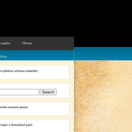
 regalos
Ofertas
licos
s públicos urbanos infantiles
 recibe nuestros planes
 viajar a disneyland parís