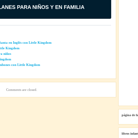
LANES PARA NIÑOS Y EN FAMILIA
nta en Inglés con Little Kingdom
Little Kingdom
ra niños
Kingdom
ombones con Little Kingdom
Comments are closed.
página de f
libros infant