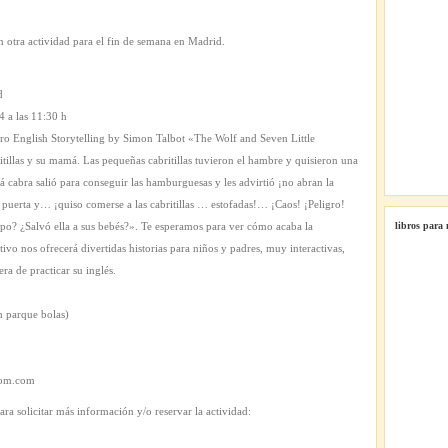
 otra actividad para el fin de semana en Madrid.
d
 a las 11:30 h
o English Storytelling by Simon Talbot «The Wolf and Seven Little
tillas y su mamá. Las pequeñas cabritillas tuvieron el hambre y quisieron una
bra salió para conseguir las hamburguesas y les advirtió ¡no abran la
a puerta y… ¡quiso comerse a las cabritillas … estofadas!… ¡Caos! ¡Peligro!
mpo? ¿Salvó ella a sus bebés?». Te esperamos para ver cómo acaba la
libros para
tivo nos ofrecerá divertidas historias para niños y padres, muy interactivas,
ra de practicar su inglés.
h parque bolas)
gdom.com
ra solicitar más información y/o reservar la actividad: