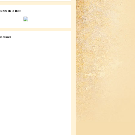
guetes en la fnac
lsa frozen