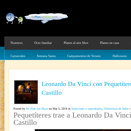
Nosotros
Ocio familiar
Planes al aire libre
Planes en casa
Carnavales
Semana Santa
Campamentos de Verano
Halloween
Leonardo Da Vinci con Pequetítere
Castillo
Posted by
Mi Plan con Hijos
on Mar 5, 2014 in
Atracciones y espectáculos
,
Villaviciosa de Odón
|
Pequetíteres trae a Leonardo Da Vinci
Castillo