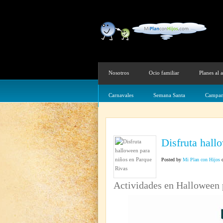
Nosotros
Ocio familiar
Planes al a
Carnavales
Semana Santa
Campam
Disfruta hall
Posted by
Mi Plan con Hijos
o
Actividades en Halloween 