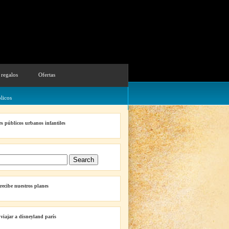
 regalos
Ofertas
licos
s públicos urbanos infantiles
 recibe nuestros planes
 viajar a disneyland parís