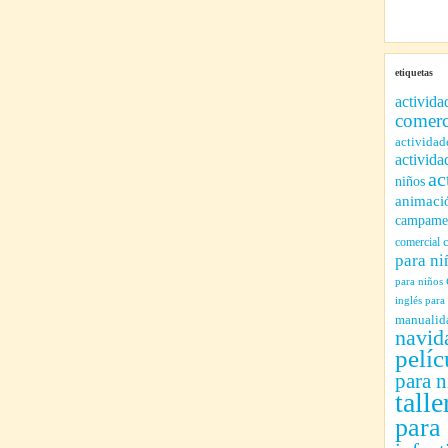
etiquetas
activida
comerc
actividad
activida
ac
niños
animaci
campamen
comercial
para ni
para niños
inglés para
manualid
navid
pelíc
para n
talle
para