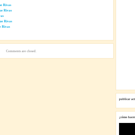
ue Rivas
ue Rivas
vas
ue Rivas
e Rivas
Comments are closed.
publicar ac
¿cómo hacer