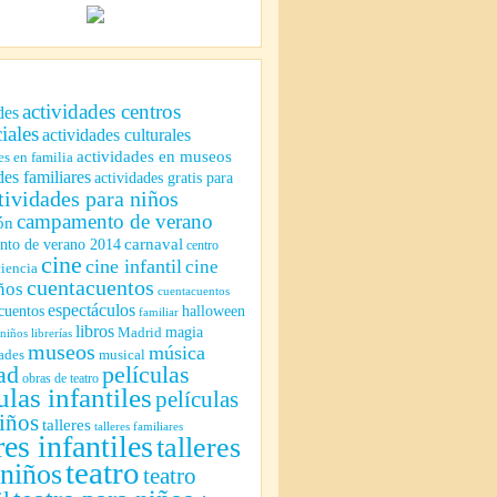
actividades centros
des
iales
actividades culturales
actividades en museos
es en familia
des familiares
actividades gratis para
tividades para niños
campamento de verano
ón
to de verano 2014
carnaval
centro
cine
cine infantil
cine
ciencia
cuentacuentos
ños
cuentacuentos
espectáculos
cuentos
halloween
familiar
libros
magia
Madrid
 niños
librerías
museos
música
ades
musical
ad
películas
obras de teatro
ulas infantiles
películas
iños
talleres
talleres familiares
res infantiles
talleres
teatro
 niños
teatro