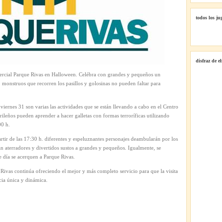
todos los ju
disfraz de e
mercial Parque Rivas en Halloween. Celébra con grandes y pequeños un
as, monstruos que recorren los pasillos y golosinas no pueden faltar para
 viernes 31 son varias las actividades que se están llevando a cabo en el Centro
ileños pueden aprender a hacer galletas con formas terroríficas utilizando
00 h.
tir de las 17:30 h. diferentes y espeluznantes personajes deambularán por los
n aterradores y divertidos sustos a grandes y pequeños. Igualmente, se
e día se acerquen a Parque Rivas.
Rivas continúa ofreciendo el mejor y más completo servicio para que la visita
cia única y dinámica.