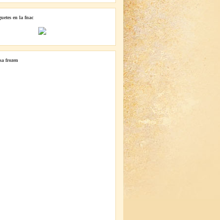
guetes en la fnac
lsa frozen