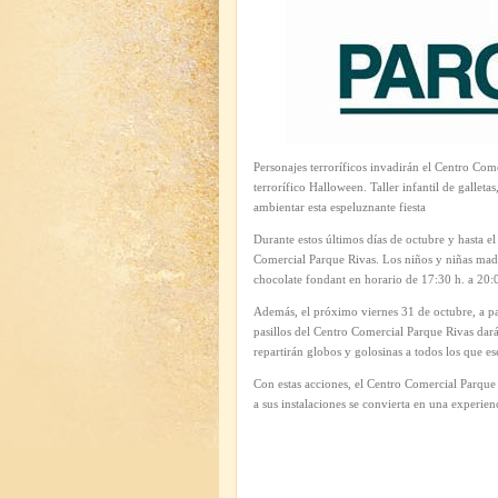
Personajes terroríficos invadirán el Centro Co
terrorífico Halloween. Taller infantil de gallet
ambientar esta espeluznante fiesta
Durante estos últimos días de octubre y hasta el
Comercial Parque Rivas. Los niños y niñas madr
chocolate fondant en horario de 17:30 h. a 20:
Además, el próximo viernes 31 de octubre, a par
pasillos del Centro Comercial Parque Rivas dará
repartirán globos y golosinas a todos los que es
Con estas acciones, el Centro Comercial Parque 
a sus instalaciones se convierta en una experien