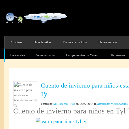
Nosotros
Ocio familiar
Planes al aire libre
Planes en casa
Carnavales
Semana Santa
Campamentos de Verano
Halloween
Cuento de invierno para niños est
Tyl
Posted by
Mi Plan con Hijos
on Dic 6, 2014 in
Atracciones y espectáculos
Cuento de invierno para niños en Tyl 