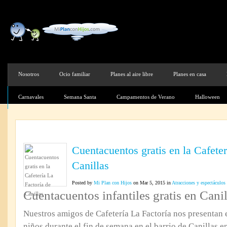
Nosotros
Ocio familiar
Planes al aire libre
Planes en casa
Carnavales
Semana Santa
Campamentos de Verano
Halloween
Cuentacuentos gratis en la Cafeter
Canillas
Posted by
Mi Plan con Hijos
on Mar 5, 2015 in
Atracciones y espectáculos
Cuentacuentos infantiles gratis en Canil
Nuestros amigos de Cafetería La Factoría nos presentan 
niños durante el fin de semana en el barrio de Canillas e