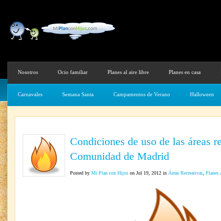
Nosotros
Ocio familiar
Planes al aire libre
Planes en casa
Carnavales
Semana Santa
Campamentos de Verano
Halloween
Condiciones de uso de las áreas re
Comunidad de Madrid
Posted by
Mi Plan con Hijos
on Jul 19, 2012 in
Áreas Recreativas
,
Planes a