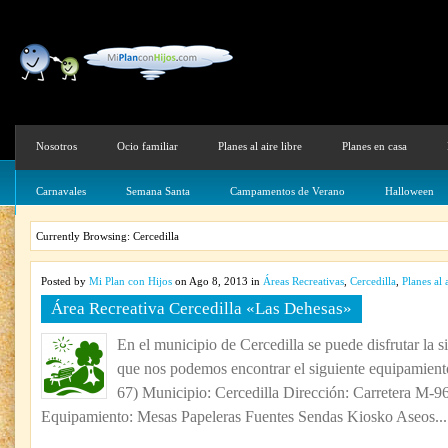
Nosotros
Ocio familiar
Planes al aire libre
Planes en casa
Carnavales
Semana Santa
Campamentos de Verano
Halloween
Currently Browsing: Cercedilla
Posted by
Mi Plan con Hijos
on Ago 8, 2013 in
Áreas Recreativas
,
Cercedilla
,
Planes al 
Área Recreativa Cercedilla «Las Dehesas»
En el municipio de Cercedilla se puede disfrutar la si
que nos podemos encontrar el siguiente equipamien
67) Municipio: Cercedilla Dirección: Carretera M-9
Equipamiento: Mesas Papeleras Fuentes Sendas Kiosko Aseos...