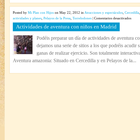
Posted by
Mi Plan con Hijos
on May 22, 2012 in
Atracciones y espectáculos
,
Cercedilla
en
actividades y planes
,
Pelayos de la Presa
,
Torrelodones
|
Comentarios desactivados
Activi
Actividades de aventura con niños en Madrid
de
aventur
Podéis preparar un día de actividades de aventura con
con
dejamos una serie de sitios a los que podréis acudir 
niños
en
ganas de realizar ejercicio. Son totalmente interactiv
Madrid
Aventura amazonia: Situado en Cercedilla y en Pelayos de la...