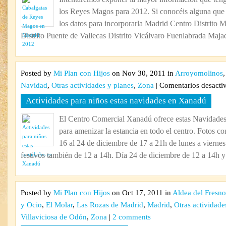
los Reyes Magos para 2012. Si conocéis alguna que 
los datos para incorporarla Madrid Centro Distrito M
Distrito Puente de Vallecas Distrito Vicálvaro Fuenlabrada Maja
Posted by
Mi Plan con Hijos
on Nov 30, 2011 in
Arroyomolinos
Navidad
,
Otras actividades y planes
,
Zona
|
Comentarios desacti
Actividades para niños estas navidades en Xanadú
El Centro Comercial Xanadú ofrece estas Navidades 
para amenizar la estancia en todo el centro. Fotos c
16 al 24 de diciembre de 17 a 21h de lunes a vierne
festivos también de 12 a 14h. Día 24 de diciembre de 12 a 14h y 
Posted by
Mi Plan con Hijos
on Oct 17, 2011 in
Aldea del Fresno
y Ocio
,
El Molar
,
Las Rozas de Madrid
,
Madrid
,
Otras actividade
Villaviciosa de Odón
,
Zona
|
2 comments