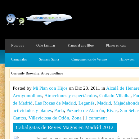
Nosotros
Ocio familiar
Planes al aire libre
Planes en casa
Carnavales
Semana Santa
Campamentos de Verano
Halloween
Currently Browsing: Arroyomolinos
Posted by
Mi Plan con Hijos
on Dic 23, 2011 in
Alcalá de Henar
Arroyomolinos
,
Atracciones y espectáculos
,
Collado Villalba
,
Fu
de Madrid
,
Las Rozas de Madrid
,
Leganés
,
Madrid
,
Majadahond
actividades y planes
,
Parla
,
Pozuelo de Alarcón
,
Rivas
,
San Sebas
Cantos
,
Villaviciosa de Odón
,
Zona
|
1 comment
Cabalgatas de Reyes Magos en Madrid 2012
Intentaremos exponer la mayor información que teng