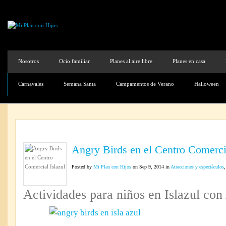
Nosotros
Ocio familiar
Planes al aire libre
Planes en casa
Carnavales
Semana Santa
Campamentos de Verano
Halloween
Angry Birds en el Centro Comercia
Posted by
Mi Plan con Hijos
on Sep 9, 2014 in
Atracciones y espectáculos
Actividades para niños en Islazul con